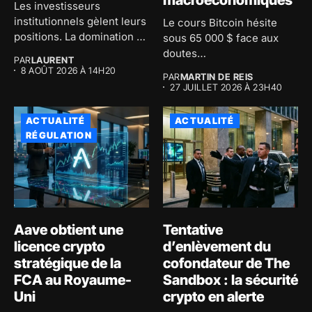
Les investisseurs
institutionnels gèlent leurs
Le cours Bitcoin hésite
positions. La domination de
sous 65 000 $ face aux
Bitcoin atteint 59...
doutes
PAR
LAURENT
macroéconomiques...
8 AOÛT 2026 À 14H20
PAR
MARTIN DE REIS
27 JUILLET 2026 À 23H40
ACTUALITÉ
ACTUALITÉ
RÉGULATION
Aave obtient une
Tentative
licence crypto
d’enlèvement du
stratégique de la
cofondateur de The
FCA au Royaume-
Sandbox : la sécurité
Uni
crypto en alerte