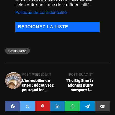
selon votre politique de confidentialité.
Politique de confidentialité
Credit Suisse
POST PRÉCÉDENT
POST SUIVANT
L'immobilier en
The Big Short :
crise : découvrez
Michael Burry
pourquoi les
compare les
ventes de
turbulences
logements neufs
bancaires actuelles
sont en chute libre
à la panique de
1907 et souligne
que les marchés