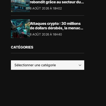
rebondit grâce au secteur du
luxe
6 AOÛT 2026 À 18H02
Attaques crypto : 30 millions
de dollars dérobés, la menace
devient physique
6 AOÛT 2026 À 16H40
CATÉGORIES