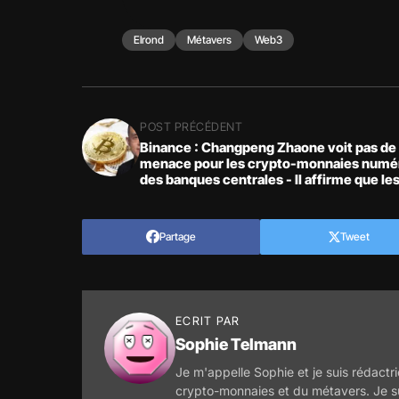
Elrond
Métavers
Web3
POST PRÉCÉDENT
Binance : Changpeng Zhaone voit pas de
menace pour les crypto-monnaies numé
des banques centrales - Il affirme que le
CBDC valideront le concept de blockcha
Partage
Tweet
ECRIT PAR
Sophie Telmann
Je m'appelle Sophie et je suis rédactri
crypto-monnaies et du métavers. Je s