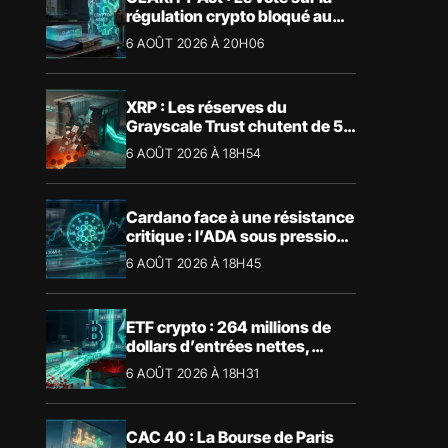
régulation crypto bloqué au
Sénat américain
6 AOÛT 2026 À 20H06
XRP : Les réserves du
Grayscale Trust chutent de 55
% suite aux rachats
6 AOÛT 2026 À 18H54
Cardano face à une résistance
critique : l’ADA sous pression
technique
6 AOÛT 2026 À 18H45
ETF crypto : 264 millions de
dollars d’entrées nettes,
Bitcoin et Ethereum dominent
6 AOÛT 2026 À 18H31
CAC 40 : La Bourse de Paris