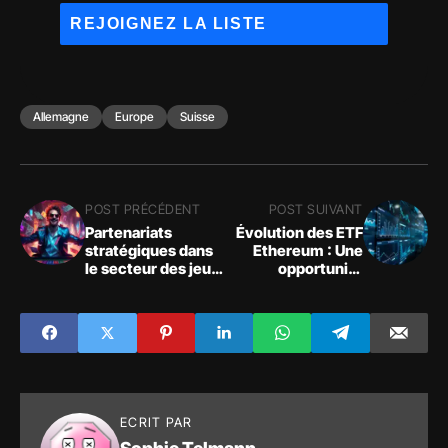
Allemagne
Europe
Suisse
POST PRÉCÉDENT
POST SUIVANT
Partenariats
Évolution des ETF
stratégiques dans
Ethereum : Une
le secteur des jeux
opportunité
cryptographiques :
d'investissement
tendances et
majeure
implications
ECRIT PAR