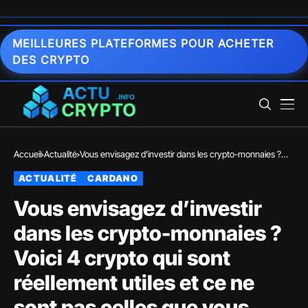
MEILLEURES PLATEFORMES POUR ACHETER
DES CRYPTO
Accueil
Actualité
Vous envisagez d’investir dans les crypto-monnaies ?
Voici 4 crypto qui sont réellement utiles et ce ne sont pas
ACTUALITÉ
CARDANO
celles que vous croyez
Vous envisagez d’investir
dans les crypto-monnaies ?
Voici 4 crypto qui sont
réellement utiles et ce ne
sont pas celles que vous