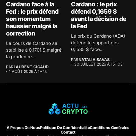
Cardano face à la
Cardano : le prix
Fed : le prix défend
défend 0,1659 $
son momentum
avant la décision de
haussier malgré la
la Fed
correction
Le prix du Cardano (ADA)
défend le support des
Le cours de Cardano se
0,1535 $ face...
stabilise à 0,1701 $ malgré
la prudence...
PAR
NATALIA SAVAS
30 JUILLET 2026 À 15H03
PAR
LAURENT GIGAUD
1 AOÛT 2026 À 1H40
À Propos De Nous
Politique De Confidentialité
Conditions Générales
Contact