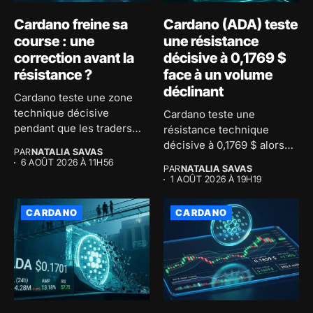
Cardano freine sa
Cardano (ADA) teste
course : une
une résistance
correction avant la
décisive à 0,1769 $
résistance ?
face à un volume
déclinant
Cardano teste une zone
technique décisive
Cardano teste une
pendant que les traders
résistance technique
accumulent des...
décisive à 0,1769 $ alors
PAR
NATALIA SAVAS
que le...
6 AOÛT 2026 À 11H56
PAR
NATALIA SAVAS
1 AOÛT 2026 À 19H19
CARDANO
CARDANO