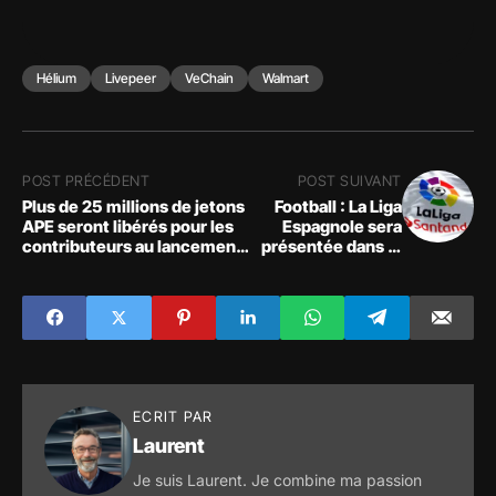
Hélium
Livepeer
VeChain
Walmart
POST PRÉCÉDENT
POST SUIVANT
Plus de 25 millions de jetons
Football : La Liga
APE seront libérés pour les
Espagnole sera
contributeurs au lancement,
présentée dans le
le jeton va plonger
Metaverse de
fortement ?
Decentraland
ECRIT PAR
Laurent
Je suis Laurent. Je combine ma passion