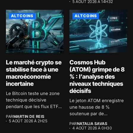
5 AOÛT 2026 À 14H32
ALTCOINS
ALTCOINS
Le marché crypto se
Cosmos Hub
stabilise face à une
(ATOM) grimpe de 8
macroéconomie
% : l’analyse des
incertaine
niveaux techniques
décisifs
Le Bitcoin teste une zone
technique décisive
Le jeton ATOM enregistre
pendant que les flux ETF...
une hausse de 8 %
soutenue par de...
PAR
MARTIN DE REIS
5 AOÛT 2026 À 2H25
PAR
NATALIA SAVAS
4 AOÛT 2026 À 0H30