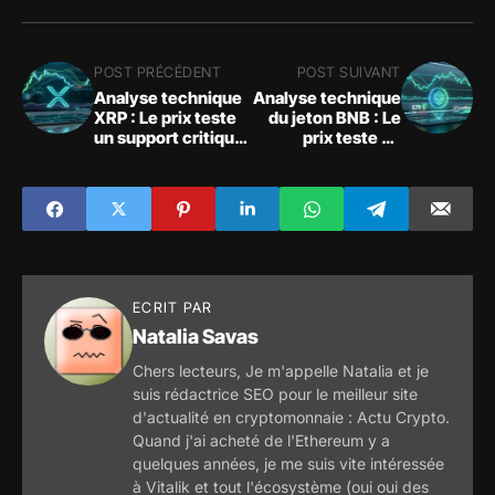
POST PRÉCÉDENT
POST SUIVANT
Analyse technique
Analyse technique
XRP : Le prix teste
du jeton BNB : Le
un support critique
prix teste un
face au repli du
support critique
marché
ECRIT PAR
Natalia Savas
Chers lecteurs, Je m'appelle Natalia et je
suis rédactrice SEO pour le meilleur site
d'actualité en cryptomonnaie : Actu Crypto.
Quand j'ai acheté de l'Ethereum y a
quelques années, je me suis vite intéressée
à Vitalik et tout l'écosystème (oui oui des