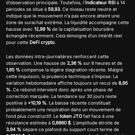
d’observation principale. Toutefois, l’
indicateur RSI
à 14
périodes se situe à
59,93
. Ce niveau reste neutre et
indique que le mouvement n’a pas encore atteint une
zone de surachat extrême. La liquidité accompagne cette
hausse avec
12,99 %
de la capitalisation boursière
échangée récemment. Cela témoigne d’un intérêt réel
pour cette
DeFI crypto
.
Les données intra-journalières renforcent cette
observation. Une hausse de
2,36 %
sur 8 heures et de
1,65 %
compense la légère stagnation récente. Malgré
cette impulsion, la prudence technique s’impose. La
variation hebdomadaire affiche toujours un recul de
8,95
%
. Ce rebond intervient donc après une phase de
correction marquée. La tendance sur 30 jours reste
positive à
+10,19 %
. La baisse récente constituait
probablement une respiration dans un mouvement de
fond plus constructif. Le
token JTO
fait face à une
résistance estimée à
0,6860 $
. L’amplitude étroite de
3,94 %
sépare ce plafond du support court terme de