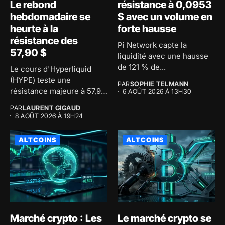
Le rebond
résistance à 0,0953
hebdomadaire se
$ avec un volume en
heurte à la
forte hausse
résistance des
Pi Network capte la
57,90 $
liquidité avec une hausse
de 121 % de...
Le cours d'Hyperliquid
(HYPE) teste une
PAR
SOPHIE TELMANN
résistance majeure à 57,91
6 AOÛT 2026 À 13H30
$ après...
PAR
LAURENT GIGAUD
8 AOÛT 2026 À 19H24
ALTCOINS
ALTCOINS
Marché crypto : Les
Le marché crypto se