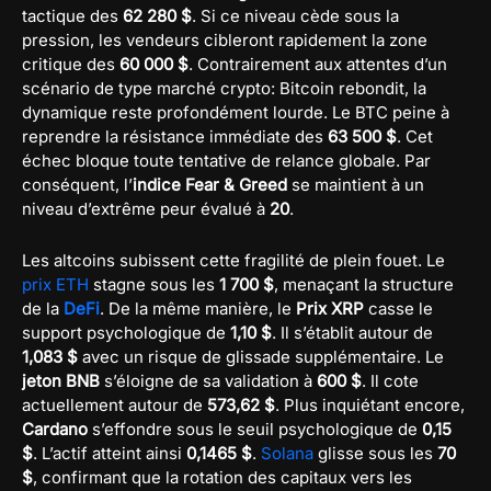
tactique des
62 280 $
. Si ce niveau cède sous la
pression, les vendeurs cibleront rapidement la zone
critique des
60 000 $
. Contrairement aux attentes d’un
scénario de type marché crypto: Bitcoin rebondit, la
dynamique reste profondément lourde. Le BTC peine à
reprendre la résistance immédiate des
63 500 $
. Cet
échec bloque toute tentative de relance globale. Par
conséquent, l’
indice Fear & Greed
se maintient à un
niveau d’extrême peur évalué à
20
.
Les altcoins subissent cette fragilité de plein fouet. Le
prix ETH
stagne sous les
1 700 $
, menaçant la structure
de la
DeFi
. De la même manière, le
Prix XRP
casse le
support psychologique de
1,10 $
. Il s’établit autour de
1,083 $
avec un risque de glissade supplémentaire. Le
jeton BNB
s’éloigne de sa validation à
600 $
. Il cote
actuellement autour de
573,62 $
. Plus inquiétant encore,
Cardano
s’effondre sous le seuil psychologique de
0,15
$
. L’actif atteint ainsi
0,1465 $
.
Solana
glisse sous les
70
$
, confirmant que la rotation des capitaux vers les