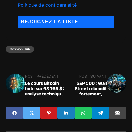
Politique de confidentialité
Cosmos Hub
POST PRÉCÉDENT
POST SUIVANT
Le cours Bitcoin
S&P 500 : Wall
bute sur 63 769 $ :
Street rebondit
analyse technique
fortement, le
sous haute tension
Nasdaq tire le
macroéconomique
marché vers le
haut