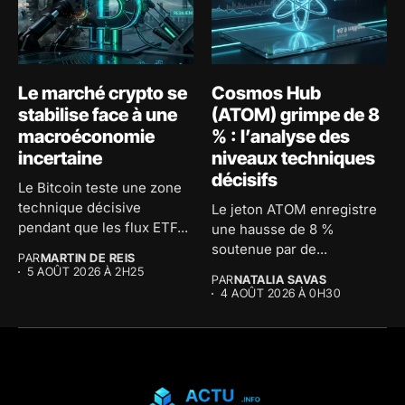
Le marché crypto se
Cosmos Hub
stabilise face à une
(ATOM) grimpe de 8
macroéconomie
% : l’analyse des
incertaine
niveaux techniques
décisifs
Le Bitcoin teste une zone
technique décisive
Le jeton ATOM enregistre
pendant que les flux ETF...
une hausse de 8 %
soutenue par de...
PAR
MARTIN DE REIS
5 AOÛT 2026 À 2H25
PAR
NATALIA SAVAS
4 AOÛT 2026 À 0H30