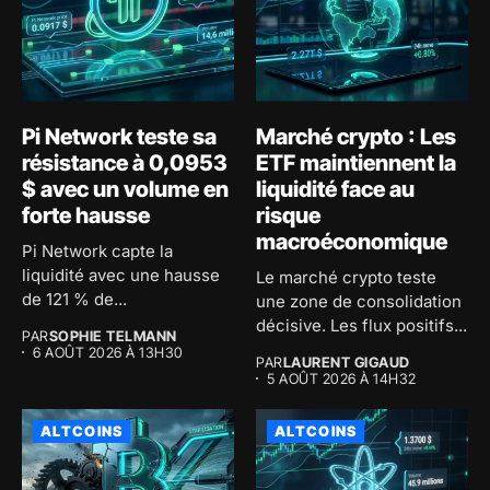
Pi Network teste sa
Marché crypto : Les
résistance à 0,0953
ETF maintiennent la
$ avec un volume en
liquidité face au
forte hausse
risque
macroéconomique
Pi Network capte la
liquidité avec une hausse
Le marché crypto teste
de 121 % de...
une zone de consolidation
décisive. Les flux positifs...
PAR
SOPHIE TELMANN
6 AOÛT 2026 À 13H30
PAR
LAURENT GIGAUD
5 AOÛT 2026 À 14H32
ALTCOINS
ALTCOINS