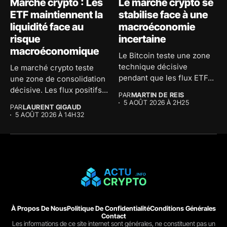
Marché crypto : Les
Le marché crypto se
ETF maintiennent la
stabilise face à une
liquidité face au
macroéconomie
risque
incertaine
macroéconomique
Le Bitcoin teste une zone
technique décisive
Le marché crypto teste
pendant que les flux ETF...
une zone de consolidation
décisive. Les flux positifs...
PAR
MARTIN DE REIS
5 AOÛT 2026 À 2H25
PAR
LAURENT GIGAUD
5 AOÛT 2026 À 14H32
À Propos De Nous
Politique De Confidentialité
Conditions Générales
Contact
Les informations de ce site internet sont générales, ne constituent pas un