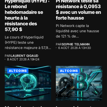
Hyperliquid (HYPE) :
Pi Network teste sa
Le rebond
résistance à 0,0953
hebdomadaire se
$ avec un volume en
heurte à la
forte hausse
résistance des
Pi Network capte la
57,90 $
liquidité avec une hausse
de 121 % de...
Le cours d'Hyperliquid
(HYPE) teste une
PAR
SOPHIE TELMANN
résistance majeure à 57,91
6 AOÛT 2026 À 13H30
$ après...
PAR
LAURENT GIGAUD
8 AOÛT 2026 À 19H24
ALTCOINS
ALTCOINS