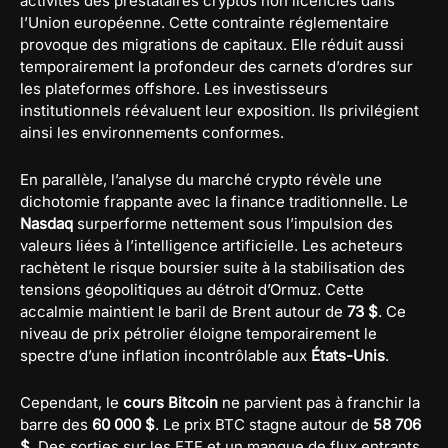
activités des prestataires cryptos non licenciés dans
l’Union européenne. Cette contrainte réglementaire
provoque des migrations de capitaux. Elle réduit aussi
temporairement la profondeur des carnets d’ordres sur
les plateformes offshore. Les investisseurs
institutionnels réévaluent leur exposition. Ils privilégient
ainsi les environnements conformes.
En parallèle, l’analyse du marché crypto révèle une
dichotomie frappante avec la finance traditionnelle. Le
Nasdaq
surperforme nettement sous l’impulsion des
valeurs liées à l’intelligence artificielle. Les acheteurs
rachètent le risque boursier suite à la stabilisation des
tensions géopolitiques au détroit d’Ormuz. Cette
accalmie maintient le baril de Brent autour de
73 $
. Ce
niveau de prix pétrolier éloigne temporairement le
spectre d’une inflation incontrôlable aux
États-Unis
.
Cependant, le
cours Bitcoin
ne parvient pas à franchir la
barre des
60 000 $
. Le prix BTC stagne autour de
58 706
$
. Des sorties sur les ETF et un manque de flux entrants