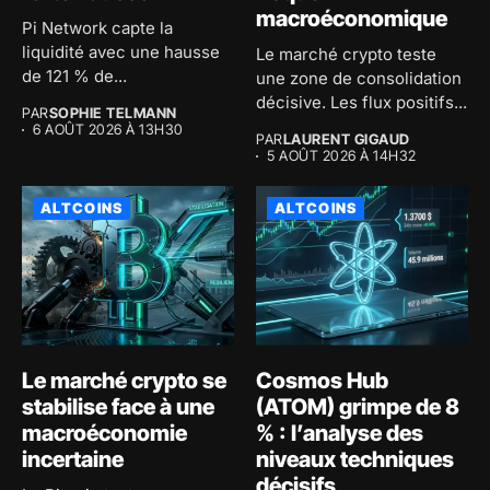
macroéconomique
Pi Network capte la
liquidité avec une hausse
Le marché crypto teste
de 121 % de...
une zone de consolidation
décisive. Les flux positifs...
PAR
SOPHIE TELMANN
6 AOÛT 2026 À 13H30
PAR
LAURENT GIGAUD
5 AOÛT 2026 À 14H32
ALTCOINS
ALTCOINS
Le marché crypto se
Cosmos Hub
stabilise face à une
(ATOM) grimpe de 8
macroéconomie
% : l’analyse des
incertaine
niveaux techniques
décisifs