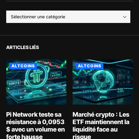
ARTICLES LIÉS
ALTCOINS
ALTCOINS
Pi Network teste sa
Marché crypto : Les
résistance à 0,0953
ETF maintiennent la
$ avec un volume en
liquidité face au
forte hausse
risque