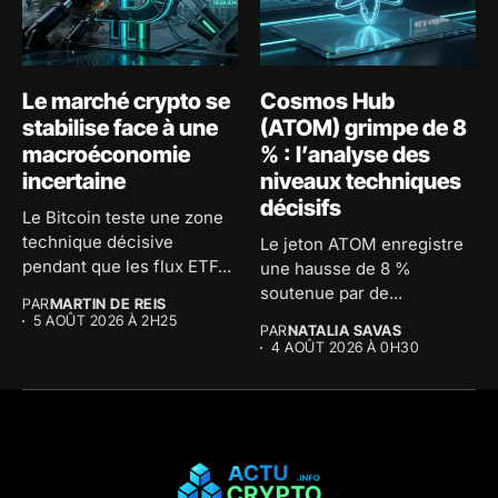
Le marché crypto se
Cosmos Hub
stabilise face à une
(ATOM) grimpe de 8
macroéconomie
% : l’analyse des
incertaine
niveaux techniques
décisifs
Le Bitcoin teste une zone
technique décisive
Le jeton ATOM enregistre
pendant que les flux ETF...
une hausse de 8 %
soutenue par de...
PAR
MARTIN DE REIS
5 AOÛT 2026 À 2H25
PAR
NATALIA SAVAS
4 AOÛT 2026 À 0H30