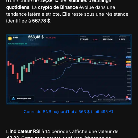
d’une chute de
29,38 %
des
volumes d’échange
quotidiens
. La
crypto de Binance
évolue dans une
tendance latérale stricte. Elle reste sous une résistance
identifiée à
567,78 $
.
Cours du BNB aujourd’hui à 563 $ (soit 495 €).
L’
indicateur RSI
à 14 périodes affiche une valeur de