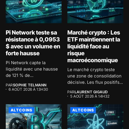
Pi Network teste sa
Marché crypto : Les
résistance à 0,0953
ETF maintiennent la
$ avec un volume en
liquidité face au
forte hausse
risque
macroéconomique
Pi Network capte la
liquidité avec une hausse
Le marché crypto teste
de 121 % de...
une zone de consolidation
décisive. Les flux positifs...
PAR
SOPHIE TELMANN
6 AOÛT 2026 À 13H30
PAR
LAURENT GIGAUD
5 AOÛT 2026 À 14H32
ALTCOINS
ALTCOINS