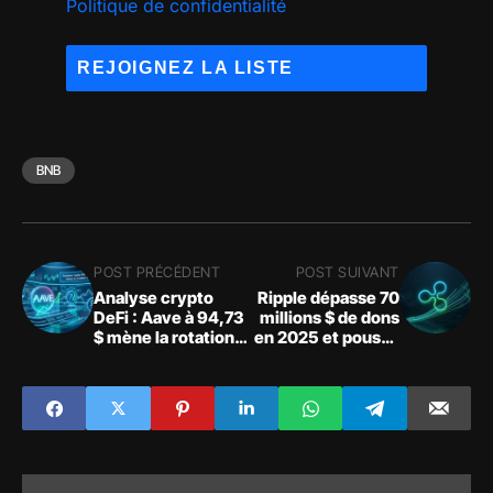
Politique de confidentialité
BNB
POST PRÉCÉDENT
POST SUIVANT
Analyse crypto
Ripple dépasse 70
DeFi : Aave à 94,73
millions $ de dons
$ mène la rotation
en 2025 et pousse
des capitaux
l’adoption du XRP
Ledger