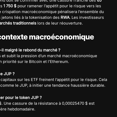
bond doit se confirmer avec une cassure franche des
65
es
1 750 $
pour ramener l’appétit pour le risque vers les
lle crispation macroéconomique pénalisera l’ensemble du
 jetons liés à la tokenisation des
RWA
. Les investisseurs
rchés traditionnels
lors de leur réouverture.
et contexte macroéconomique
t-il malgré le rebond du marché ?
ls et subit la pression d’un marché macroéconomique
n priorité sur le Bitcoin et l’Ethereum.
le JUP ?
capitaux sur les ETF freinent l’appétit pour le risque. Cela
Fi, comme le JUP, à initier une tendance haussière durable.
ler pour le token JUP ?
$. Une cassure de la résistance à 0,00025470 $ est
sière hebdomadaire.