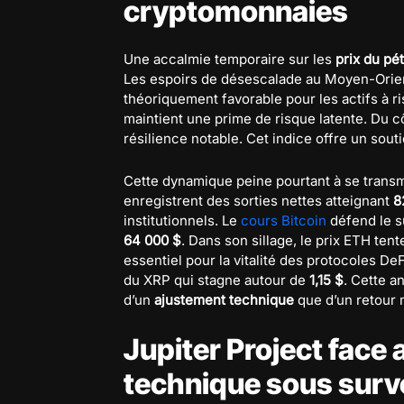
cryptomonnaies
Une accalmie temporaire sur les
prix du pé
Les espoirs de désescalade au Moyen-Orient 
théoriquement favorable pour les actifs à r
maintient une prime de risque latente. Du c
résilience notable. Cet indice offre un sout
Cette dynamique peine pourtant à se trans
enregistrent des sorties nettes atteignant
8
institutionnels. Le
cours Bitcoin
défend le 
64 000 $
. Dans son sillage, le prix ETH ten
essentiel pour la vitalité des protocoles DeF
du XRP qui stagne autour de
1,15 $
. Cette a
d’un
ajustement technique
que d’un retour m
Jupiter Project face
technique sous surv