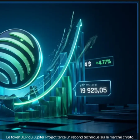
Le token JUP du Jupiter Project tente un rebond technique sur le marché crypto.