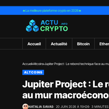
🔥La meilleure plateforme crypto en 2026🔥
Accueil
Actualité
Bitcoin
Ethe
Accueil
Altcoins
Jupiter Project : Le rebond technique face au
ALTCOINS
Jupiter Project : Le
au mur macroécon
NATALIA SAVAS
20 JUIN 2026 À 15H26
3 MINUTES