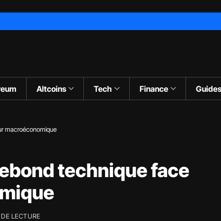
reum
Altcoins
Tech
Finance
Guide
 mur macroéconomique
 rebond technique face
omique
 DE LECTURE