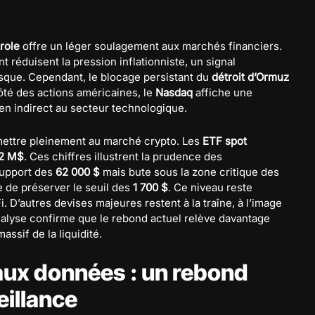
trole
offre un léger soulagement aux marchés financiers.
réduisent la pression inflationniste, un signal
isque. Cependant, le blocage persistant du
détroit d’Ormuz
ôté des actions américaines, le
Nasdaq
affiche une
ien indirect au secteur technologique.
mettre pleinement au marché crypto. Les
ETF spot
2 M$
. Ces chiffres illustrent la prudence des
support des
62 000 $
mais bute sous la zone critique des
te de préserver le seuil des
1 700 $
. Ce niveau reste
i. D’autres devises majeures restent à la traîne, à l’image
nalyse confirme que le rebond actuel relève davantage
assif de la liquidité.
 aux données : un rebond
eillance