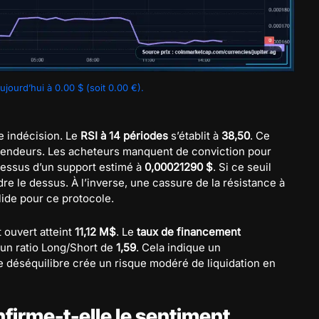
jourd’hui à 0.00 $ (soit 0.00 €).
e indécision. Le
RSI à 14 périodes
s’établit à
38,50
. Ce
vendeurs. Les acheteurs manquent de conviction pour
-dessus d’un support estimé à
0,00021290 $
. Si ce seuil
dre le dessus. À l’inverse, une cassure de la résistance à
lide pour ce protocole.
t ouvert atteint
11,12 M$
. Le
taux de financement
 un ratio Long/Short de
1,59
. Cela indique un
 déséquilibre crée un risque modéré de liquidation en
firme-t-elle le sentiment