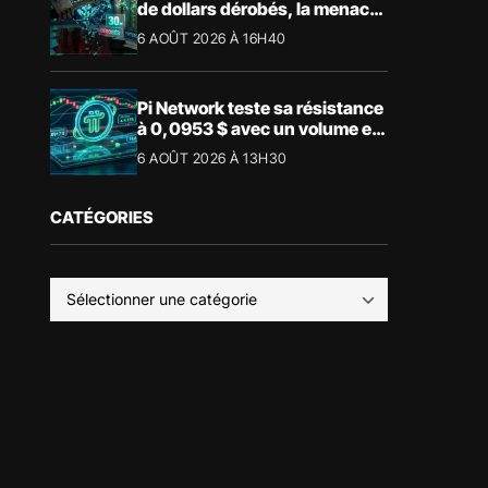
de dollars dérobés, la menace
devient physique
6 AOÛT 2026 À 16H40
Pi Network teste sa résistance
à 0,0953 $ avec un volume en
forte hausse
6 AOÛT 2026 À 13H30
CATÉGORIES