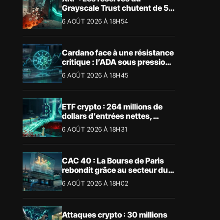
Grayscale Trust chutent de 55
% suite aux rachats
6 AOÛT 2026 À 18H54
Cardano face à une résistance
critique : l’ADA sous pression
technique
6 AOÛT 2026 À 18H45
ETF crypto : 264 millions de
dollars d’entrées nettes,
Bitcoin et Ethereum dominent
6 AOÛT 2026 À 18H31
CAC 40 : La Bourse de Paris
rebondit grâce au secteur du
luxe
6 AOÛT 2026 À 18H02
Attaques crypto : 30 millions