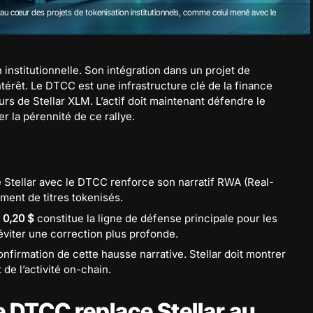
t au cœur des projets de tokenisation institutionnels, comme celui mené avec le
n institutionnelle. Son intégration dans un projet de
térêt. Le DTCC est une infrastructure clé de la finance
rs de Stellar XLM. L’actif doit maintenant défendre le
r la pérennité de ce rallye.
e Stellar avec le DTCC renforce son narratif RWA (Real-
ment de titres tokenisés.
s
0,20 $
constitue la ligne de défense principale pour les
éviter une correction plus profonde.
nfirmation de cette hausse narrative. Stellar doit montrer
de l’activité on-chain.
e DTCC replace Stellar au