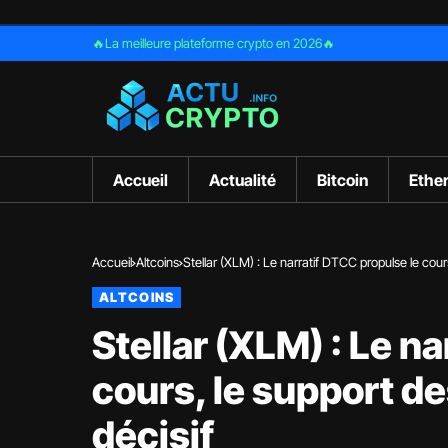
🔥La meilleure plateforme crypto en 2026🔥
Accueil
Actualité
Bitcoin
Ethe
Accueil
Altcoins
Stellar (XLM) : Le narratif DTCC propulse le cour
ALTCOINS
Stellar (XLM) : Le n
cours, le support d
décisif