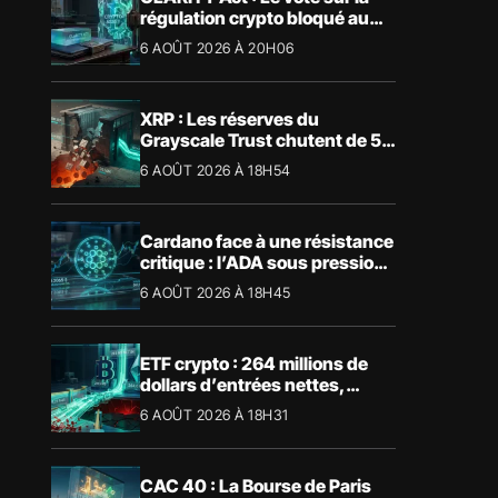
régulation crypto bloqué au
Sénat américain
6 AOÛT 2026 À 20H06
XRP : Les réserves du
Grayscale Trust chutent de 55
% suite aux rachats
6 AOÛT 2026 À 18H54
Cardano face à une résistance
critique : l’ADA sous pression
technique
6 AOÛT 2026 À 18H45
ETF crypto : 264 millions de
dollars d’entrées nettes,
Bitcoin et Ethereum dominent
6 AOÛT 2026 À 18H31
CAC 40 : La Bourse de Paris