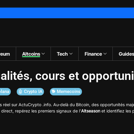
reum
Altcoins
Tech
Finance
Guide
ualités, cours et opportun
olana
🤖 Crypto IA
🐕 Memecoins
 réel sur ActuCrypto .info. Au-delà du Bitcoin, des opportunités m
direct, repérez les premiers signaux de l’
Altseason
et identifiez les