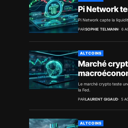
Pi Network te
Pi Network capte la liquid
PAR
SOPHIE TELMANN
6 A
ALTCOINS
Marché crypto
macroécono
Le marché crypto teste une
la Fed.
PAR
LAURENT GIGAUD
5 A
ALTCOINS