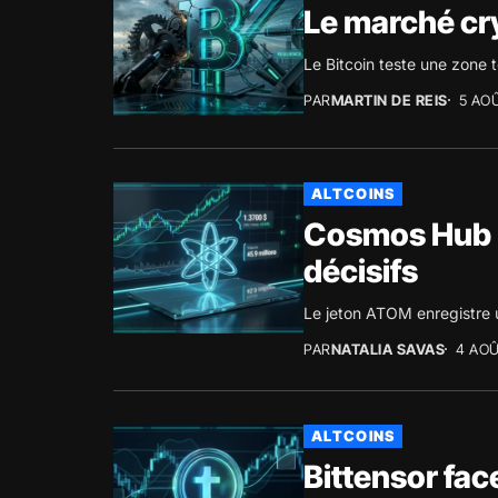
Le marché cr
Le Bitcoin teste une zone 
PAR
MARTIN DE REIS
5 AO
ALTCOINS
Cosmos Hub (
décisifs
Le jeton ATOM enregistre 
PAR
NATALIA SAVAS
4 AOÛ
ALTCOINS
Bittensor fac