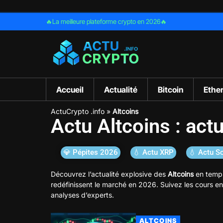
🔥La meilleure plateforme crypto en 2026🔥
Accueil
Actualité
Bitcoin
Ethe
ActuCrypto .info
»
Altcoins
Actu Altcoins : act
💎 Pépites 2026
💧 Actu XRP
💧 Actu S
Découvrez l’actualité explosive des
Altcoins
en temps
redéfinissent le marché en 2026. Suivez les cours en 
analyses d’experts.
ALTCOINS