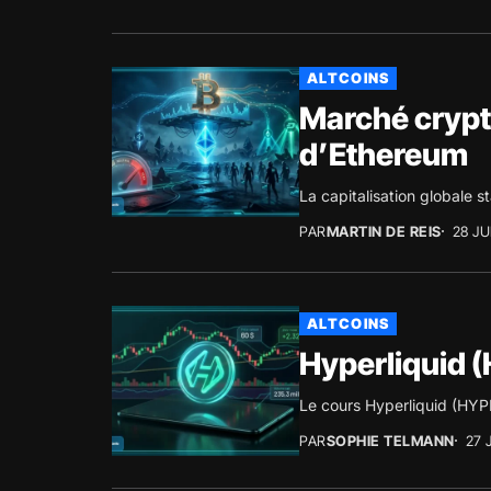
ALTCOINS
Marché crypto
d’Ethereum
La capitalisation globale s
PAR
MARTIN DE REIS
28 JU
ALTCOINS
Hyperliquid (
Le cours Hyperliquid (HYPE
PAR
SOPHIE TELMANN
27 