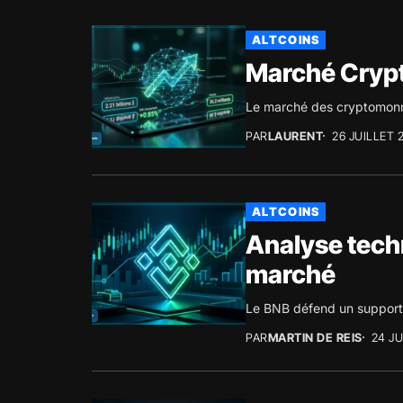
ALTCOINS
Marché Crypt
Le marché des cryptomonn
PAR
LAURENT
26 JUILLET 
ALTCOINS
Analyse techn
marché
Le BNB défend un support d
PAR
MARTIN DE REIS
24 JU