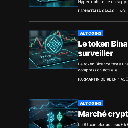
Hyperliquid teste un suppor
PAR
NATALIA SAVAS
1 AOÛ
ALTCOINS
Le token Bina
surveiller
Le token Binance teste une
compression actuelle...
PAR
MARTIN DE REIS
1 AO
ALTCOINS
Marché crypt
Le Bitcoin bloque sous 65 