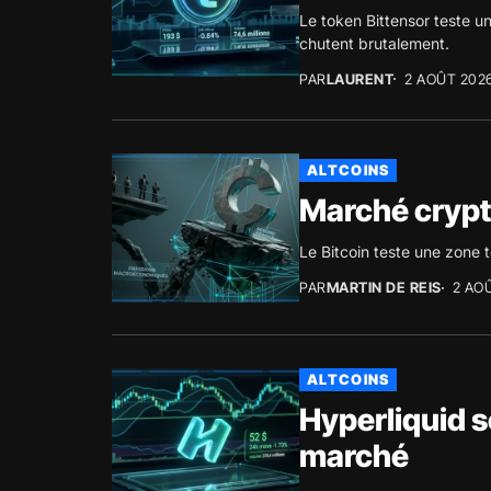
Le token Bittensor teste 
chutent brutalement.
PAR
LAURENT
2 AOÛT 2026
ALTCOINS
Marché crypt
Le Bitcoin teste une zone
PAR
MARTIN DE REIS
2 AO
ALTCOINS
Hyperliquid s
marché