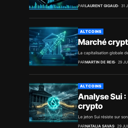
PAR
LAURENT GIGAUD
31 
ALTCOINS
Marché crypto 
La capitalisation globale 
PAR
MARTIN DE REIS
29 JU
ALTCOINS
Analyse Sui :
crypto
Le jeton Sui résiste sur s
PAR
NATALIA SAVAS
29 JU