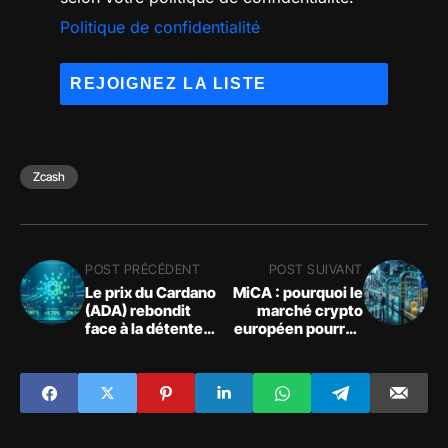
Politique de confidentialité
Zcash
POST PRÉCÉDENT
POST SUIVANT
Le prix du Cardano
MiCA : pourquoi le
(ADA) rebondit
marché crypto
face à la détente
européen pourrait
macroéconomique
se réduire après le
1er juillet 2026