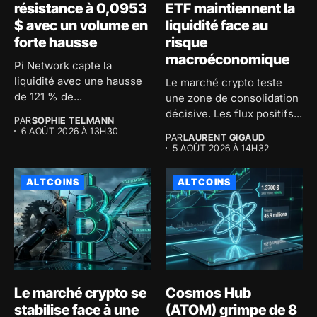
résistance à 0,0953
ETF maintiennent la
$ avec un volume en
liquidité face au
forte hausse
risque
macroéconomique
Pi Network capte la
liquidité avec une hausse
Le marché crypto teste
de 121 % de...
une zone de consolidation
décisive. Les flux positifs...
PAR
SOPHIE TELMANN
6 AOÛT 2026 À 13H30
PAR
LAURENT GIGAUD
5 AOÛT 2026 À 14H32
ALTCOINS
ALTCOINS
Le marché crypto se
Cosmos Hub
stabilise face à une
(ATOM) grimpe de 8