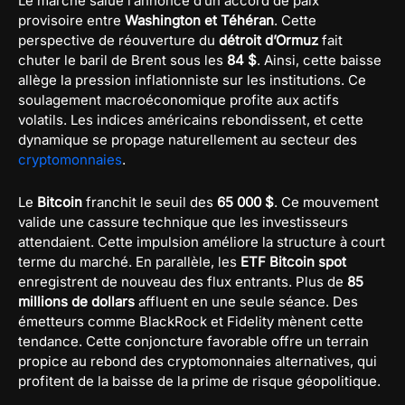
Le marché salue l’annonce d’un accord de paix
provisoire entre
Washington et Téhéran
. Cette
perspective de réouverture du
détroit d’Ormuz
fait
chuter le baril de Brent sous les
84 $
. Ainsi, cette baisse
allège la pression inflationniste sur les institutions. Ce
soulagement macroéconomique profite aux actifs
volatils. Les indices américains rebondissent, et cette
dynamique se propage naturellement au secteur des
cryptomonnaies
.
Le
Bitcoin
franchit le seuil des
65 000 $
. Ce mouvement
valide une cassure technique que les investisseurs
attendaient. Cette impulsion améliore la structure à court
terme du marché. En parallèle, les
ETF Bitcoin spot
enregistrent de nouveau des flux entrants. Plus de
85
millions de dollars
affluent en une seule séance. Des
émetteurs comme BlackRock et Fidelity mènent cette
tendance. Cette conjoncture favorable offre un terrain
propice au rebond des cryptomonnaies alternatives, qui
profitent de la baisse de la prime de risque géopolitique.