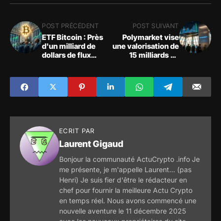
POST PRÉCÉDENT
POST SUIVANT
ETF Bitcoin : Près
Polymarket vise
d'un milliard de
une valorisation de
dollars de flux
15 milliards de
entrants en une
dollars avec une
semaine
nouvelle levée de
fonds
ECRIT PAR
Laurent Gigaud
Bonjour la communauté ActuCrypto .info Je
me présente, je m'appelle Laurent... (pas
Henri) Je suis fier d'être le rédacteur en
chef pour fournir la meilleure Actu Crypto
en temps réel. Nous avons commencé une
nouvelle aventure le 11 décembre 2025