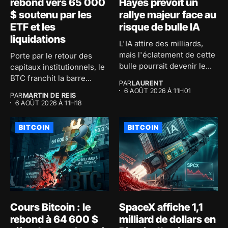
rebond vers 65 000
Hayes prévoit un
$ soutenu par les
rallye majeur face au
ETF et les
risque de bulle IA
liquidations
L'IA attire des milliards,
mais l'éclatement de cette
Porte par le retour des
bulle pourrait devenir le...
capitaux institutionnels, le
BTC franchit la barre...
PAR
LAURENT
6 AOÛT 2026 À 11H01
PAR
MARTIN DE REIS
6 AOÛT 2026 À 11H18
BITCOIN
BITCOIN
Cours Bitcoin : le
SpaceX affiche 1,1
rebond à 64 600 $
milliard de dollars en