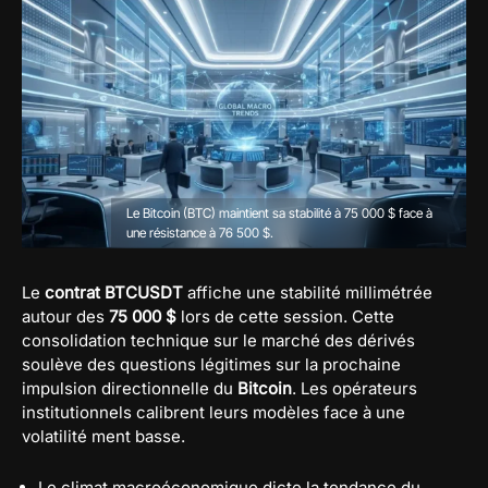
Le Bitcoin (BTC) maintient sa stabilité à 75 000 $ face à
une résistance à 76 500 $.
Le
contrat BTCUSDT
affiche une stabilité millimétrée
autour des
75 000 $
lors de cette session. Cette
consolidation technique sur le marché des dérivés
soulève des questions légitimes sur la prochaine
impulsion directionnelle du
Bitcoin
. Les opérateurs
institutionnels calibrent leurs modèles face à une
volatilité ment basse.
Le climat macroéconomique dicte la tendance du