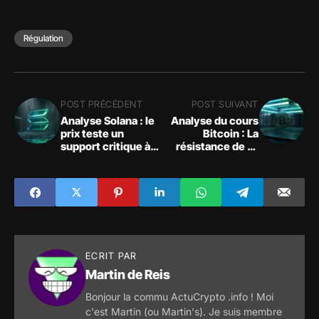
Régulation
POST PRÉCÉDENT
POST SUIVANT
Analyse Solana : le
Analyse du cours
prix teste un
Bitcoin : La
support critique à
résistance de 81
93 $
227 $ fige le
marché crypto
ECRIT PAR
Martin de Reis
Bonjour la commu ActuCrypto .info ! Moi
c'est Martin (ou Martin's). Je suis membre