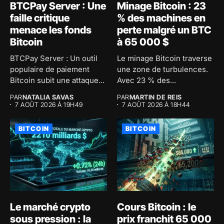
BTCPay Server : Une
Minage Bitcoin : 23
faille critique
% des machines en
menace les fonds
perte malgré un BTC
Bitcoin
à 65 000 $
BTCPay Server : Un outil
Le minage Bitcoin traverse
populaire de paiement
une zone de turbulences.
Bitcoin subit une attaque...
Avec 23 % des...
PAR
NATALIA SAVAS
PAR
MARTIN DE REIS
7 AOÛT 2026 À 19H49
7 AOÛT 2026 À 18H44
BITCOIN
BITCOIN
Le marché crypto
Cours Bitcoin : le
sous pression : la
prix franchit 65 000