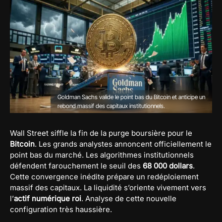
Goldman Sachs valide le point bas du Bitcoin et anticipe un
rebond massif des capitaux institutionnels.
Wall Street siffle la fin de la purge boursière pour le
Bitcoin
. Les grands analystes annoncent officiellement le
point bas du marché. Les algorithmes institutionnels
défendent farouchement le seuil des
68 000 dollars
.
Cette convergence inédite prépare un redéploiement
massif des capitaux. La liquidité s’oriente vivement vers
l’
actif numérique roi
. Analyse de cette nouvelle
configuration très haussière.