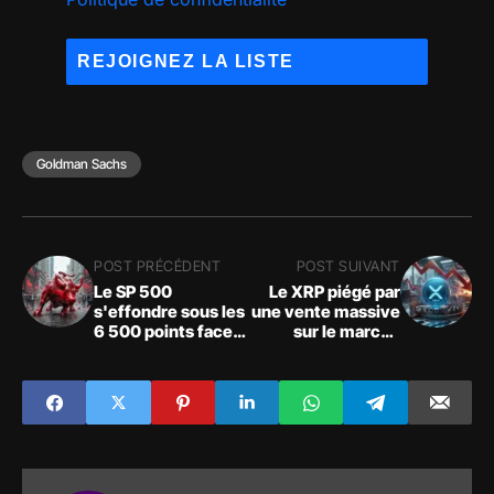
Goldman Sachs
POST PRÉCÉDENT
POST SUIVANT
Le SP 500
Le XRP piégé par
s'effondre sous les
une vente massive
6 500 points face à
sur le marché
la panique !
crypto !