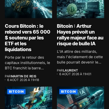
Cours Bitcoin : le
Bitcoin : Arthur
rebond vers 65 000
Hayes prévoit un
$ soutenu par les
rallye majeur face au
ETF et les
risque de bulle IA
liquidations
L'IA attire des milliards,
mais l'éclatement de cette
Porte par le retour des
bulle pourrait devenir le...
capitaux institutionnels, le
BTC franchit la barre...
PAR
LAURENT
6 AOÛT 2026 À 11H01
PAR
MARTIN DE REIS
6 AOÛT 2026 À 11H18
BITCOIN
BITCOIN