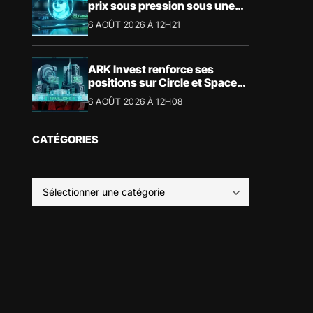
prix sous pression sous une
résistance décisive
6 AOÛT 2026 À 12H21
ARK Invest renforce ses
positions sur Circle et SpaceX
: ce que révèlent les chiffres
6 AOÛT 2026 À 12H08
CATÉGORIES