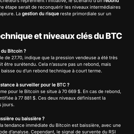
cheteurs reprennent l’initiative, le scénario d’un
rebond
re étape serait de reconquérir les niveaux intermédiaires
majeure. La
gestion du risque
reste primordiale sur un
technique et niveaux clés du BTC
 du Bitcoin ?
e de 27.70, indique que la pression vendeuse a été très
it être surétendu. Cela n’assure pas un rebond, mais
a baisse ou d’un rebond technique à court terme.
stance à surveiller pour le BTC ?
rme pour le Bitcoin se situe à 70 669 $. En cas de rebond,
ntifiée à 77 881 $. Ces deux niveaux définissent la
 jours.
ussière ou baissière ?
la tendance immédiate du Bitcoin est baissière, avec une
ode d’analyse. Cependant, le signal de survente du RSI