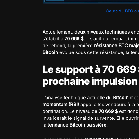
Cours du BTC auj
Actuellement,
deux niveaux techniques
enca
s’établit à
70 669 $
. Il s’agit du rempart im
de rebond, la première
résistance BTC maj
Bitcoin
évolue sous cette résistance, la ten
Le support à 70 669 $
prochaine impulsion 
L’analyse technique actuelle du
Bitcoin
met 
momentum (RSI)
appelle les vendeurs à la p
domination. Le niveau de
70 669 $
est donc
invaliderait le signal de survente. Elle ouvr
la
tendance Bitcoin baissière
.