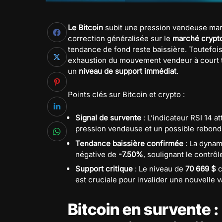
Le Bitcoin
subit une pression vendeuse mar
correction généralisée sur le
marché crypt
tendance de fond reste baissière. Toutefo
exhaustion du mouvement vendeur à court t
un
niveau de support immédiat
.
Points clés sur Bitcoin et crypto :
Signal de survente
: L’indicateur RSI 14 at
pression vendeuse et un possible rebond
Tendance baissière confirmée
: La dynam
négative de
-7.50%
, soulignant le contrô
Support critique
: Le niveau de
70 669 $
c
est cruciale pour invalider une nouvelle 
Bitcoin en survente :