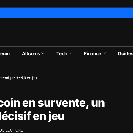
reum
Altcoins
Tech
Finance
Guide
echnique décisif en jeu
coin en survente, un
écisif en jeu
 DE LECTURE