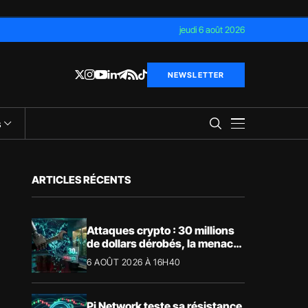
jeudi 6 août 2026
NEWSLETTER
s
ARTICLES RÉCENTS
Attaques crypto : 30 millions
de dollars dérobés, la menace
devient physique
6 AOÛT 2026 À 16H40
Pi Network teste sa résistance