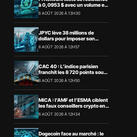
à 0,0953 $ avec un volume en
forte hausse
6 AOÛT 2026 À 13H30
JPYC lève 38 millions de
dollars pour imposer son
stablecoin yen au Japon
6 AOÛT 2026 À 12H57
CAC 40 : L’indice parisien
franchit les 8 720 points sous
l’impulsion du luxe
6 AOÛT 2026 À 12H50
MiCA : l’AMF et l’ESMA ciblent
les faux conseillers crypto en
Europe
6 AOÛT 2026 À 12H34
Dogecoin face au marché : le