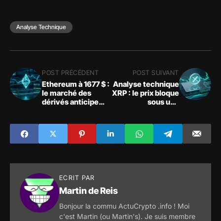
Analyse Technique
POST PRÉCÉDENT
POST SUIVANT
Ethereum à 1677 $ :
Analyse technique
le marché des
XRP : le prix bloque
dérivés anticipe
sous une
une cassure
résistance
technique
décisive, la
liquidité s'assèche
ECRIT PAR
Martin de Reis
Bonjour la commu ActuCrypto .info ! Moi
c'est Martin (ou Martin's). Je suis membre