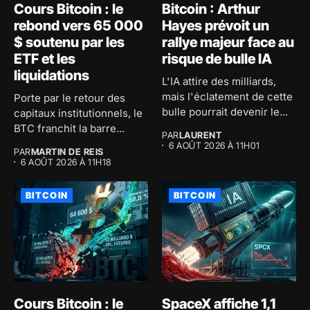
Cours Bitcoin : le
Bitcoin : Arthur
rebond vers 65 000
Hayes prévoit un
$ soutenu par les
rallye majeur face au
ETF et les
risque de bulle IA
liquidations
L'IA attire des milliards,
mais l'éclatement de cette
Porte par le retour des
bulle pourrait devenir le...
capitaux institutionnels, le
BTC franchit la barre...
PAR
LAURENT
6 AOÛT 2026 À 11H01
PAR
MARTIN DE REIS
6 AOÛT 2026 À 11H18
BITCOIN
BITCOIN
Cours Bitcoin : le
SpaceX affiche 1,1