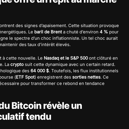
ntrent des signes d’apaisement. Cette situation provoque
énergétiques. Le
baril de Brent
a chuté d’environ
4 %
pour
oigne le spectre d’un choc inflationniste. Un tel choc aurait
aintenir des taux d’intérêt élevés.
t à cette nouvelle. Le
Nasdaq et le S&P 500
ont clôturé en
e. La
crypto
suit cette dynamique avec un certain retard.
ychologique des
64 000 $
. Toutefois, les flux institutionnels
bourse (
ETF Spot
) enregistrent des
sorties nettes
. Ce
écessaire pour transformer ce rebond en tendance
du Bitcoin révèle un
ulatif tendu