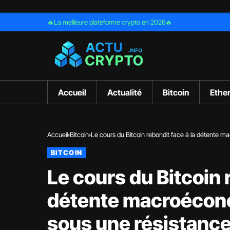
🔥La meilleure plateforme crypto en 2026🔥
Accueil
Actualité
Bitcoin
Ethe
Accueil
Bitcoin
Le cours du Bitcoin rebondit face à la détente 
BITCOIN
Le cours du Bitcoin 
détente macroécon
sous une résistance