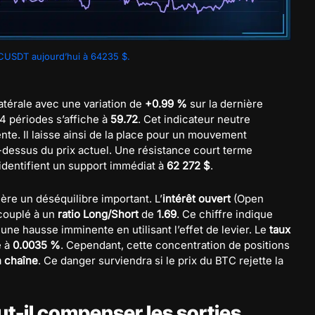
CUSDT aujourd’hui à 64235 $.
térale avec une variation de
+0.99 %
sur la dernière
14 périodes s’affiche à
59.72
. Cet indicateur neutre
te. Il laisse ainsi de la place pour un mouvement
u-dessus du prix actuel. Une résistance court terme
s identifient un support immédiat à
62 272 $
.
re un déséquilibre important. L’
intérêt ouvert
(Open
 couplé à un
ratio Long/Short
de
1.69
. Ce chiffre indique
 une hausse imminente en utilisant l’effet de levier. Le
taux
é à
0.0035 %
. Cependant, cette concentration de positions
n chaîne
. Ce danger surviendra si le prix du BTC rejette la
t-il compenser les sorties