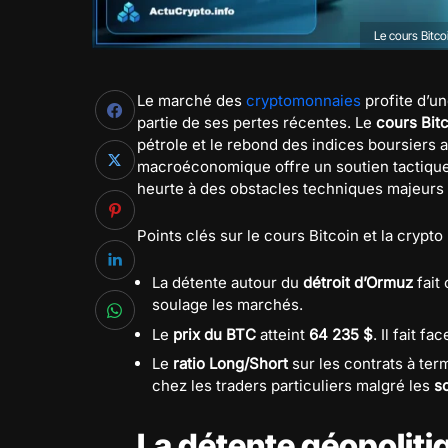
Le cours Bitco
Le marché des
cryptomonnaies
profite d’un
partie de ses pertes récentes. Le
cours Bit
pétrole et le rebond des indices boursiers 
macroéconomique offre un soutien tactique 
heurte à des obstacles techniques majeurs e
Points clés sur le cours Bitcoin et la crypto 
La détente autour du
détroit d’Ormuz
fait
soulage les marchés.
Le
prix du BTC
atteint
64 235 $
. Il fait 
Le
ratio Long/Short
sur les contrats à te
chez les traders particuliers malgré les
s
La détente géopoliti