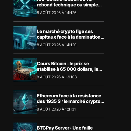
rebond technique ou simple
pause ?
8 AOÛT 2026 À 14H26
Le marché crypto fige ses
capitaux face à la domination
absolue de Bitcoin
8 AOÛT 2026 À 14H20
Cours Bitcoin : le prix se
stabilise à 65 000 dollars, les
niveaux clés à surveiller
8 AOÛT 2026 À 13H08
Ethereum face à la résistance
des 1935 $ : le marché crypto
retient son souffle
8 AOÛT 2026 À 12H31
BTCPay Server : Une faille