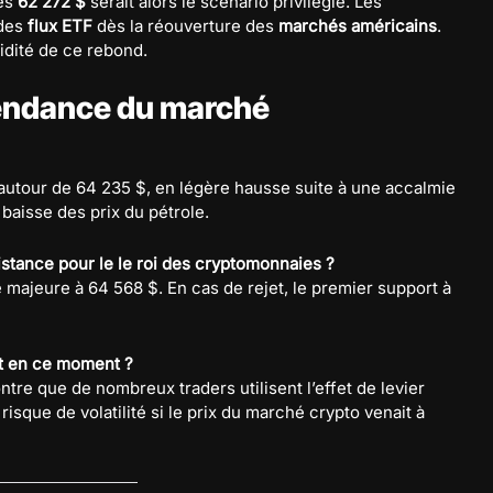
des
62 272 $
serait alors le scénario privilégié. Les
 des
flux ETF
dès la réouverture des
marchés américains
.
idité de ce rebond.
 tendance du marché
 autour de 64 235 $, en légère hausse suite à une accalmie
aisse des prix du pétrole.
istance pour le le roi des cryptomonnaies ?
e majeure à 64 568 $. En cas de rejet, le premier support à
nt en ce moment ?
ntre que de nombreux traders utilisent l’effet de levier
isque de volatilité si le prix du marché crypto venait à