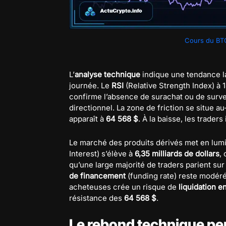
Cours du BT
L’
analyse technique
indique une tendance la
journée. Le
RSI
(Relative Strength Index) à 
confirme l’absence de surachat ou de surven
directionnel. La zone de friction se situe a
apparaît à
64 568 $
. À la baisse, les trader
Le marché des produits dérivés met en lumiè
Interest) s’élève à
6,35 milliards de dollars
,
qu’une large majorité de traders parient sur
de financement
(funding rate) reste modér
acheteuses crée un risque de
liquidation e
résistance des
64 568 $
.
Le rebond technique peu