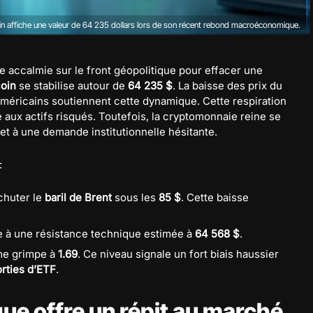
in affiche une valeur de 64 235 dollars lors de son récent rebond macroéconomique.
e accalmie sur le front géopolitique pour effacer une
coin
se stabilise autour de
64 235 $
. La baisse des prix du
américains soutiennent cette dynamique. Cette respiration
aux actifs risqués. Toutefois, la cryptomonnaie reine se
t à une demande institutionnelle hésitante.
:
 chuter le
baril de Brent
sous les
85 $
. Cette baisse
face à une résistance technique estimée à
64 568 $
.
rme grimpe à
1.69
. Ce niveau signale un fort biais haussier
orties d’ETF
.
que offre un répit au marché