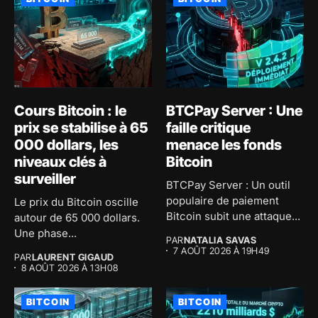
Cours Bitcoin : le
BTCPay Server : Une
prix se stabilise à 65
faille critique
000 dollars, les
menace les fonds
niveaux clés à
Bitcoin
surveiller
BTCPay Server : Un outil
populaire de paiement
Le prix du Bitcoin oscille
Bitcoin subit une attaque...
autour de 65 000 dollars.
Une phase...
PAR
NATALIA SAVAS
7 AOÛT 2026 À 19H49
PAR
LAURENT GIGAUD
8 AOÛT 2026 À 13H08
BITCOIN
BITCOIN