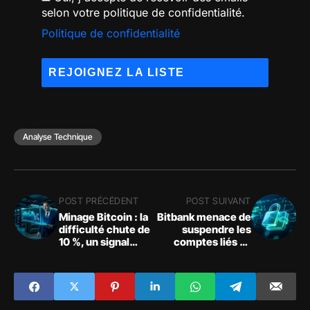
selon votre politique de confidentialité.
Politique de confidentialité
Analyse Technique
POST PRÉCÉDENT
POST SUIVANT
Minage Bitcoin : la
Bitbank menace de
difficulté chute de
suspendre les
10 %, un signal
comptes liés au
d'alerte pour le
marché de
marché crypto
prédiction
(Polymarket) au
Japon