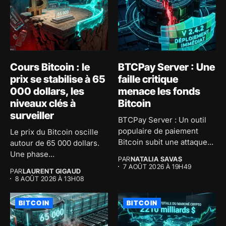
Cours Bitcoin : le
BTCPay Server : Une
prix se stabilise à 65
faille critique
000 dollars, les
menace les fonds
niveaux clés à
Bitcoin
surveiller
BTCPay Server : Un outil
populaire de paiement
Le prix du Bitcoin oscille
Bitcoin subit une attaque...
autour de 65 000 dollars.
Une phase...
PAR
NATALIA SAVAS
7 AOÛT 2026 À 19H49
PAR
LAURENT GIGAUD
8 AOÛT 2026 À 13H08
BITCOIN
BITCOIN