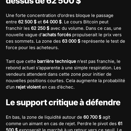
dessus de 62 500 $
Une forte concentration d’ordres bloque le passage
entre
62 500 $
et
64 000 $
. Le cours Bitcoin peut
franchir les
62 250 $
avec du volume. Dans ce cas, une
nouvelle vague d’
achats forcés
propulserait le prix vers
ces sommets. La zone des
63 000 $
représente le test de
force pour les acheteurs.
Tant que cette
barrière technique
n’est pas franchie, le
rebond actuel s’apparente à une simple respiration. Les
vendeurs attendent dans cette zone pour initier de
nouvelles positions courtes. Cela augmente la probabilité
d’un
rejet violent
en cas d’échec.
Le support critique à défendre
En bas, la zone de liquidité autour de
60 700 $
agit
comme un aimant en cas de rejet. Perdre le pivot des
61
500 $
exposerait le marché à un retour vers ce seuil. Le