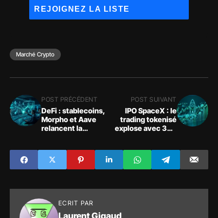
Marché Crypto
POST PRÉCÉDENT
POST SUIVANT
DeFi : stablecoins,
IPO SpaceX : le
Morpho et Aave
trading tokenisé
relancent la
explose avec 305
finance on-chain
millions $ de
volume
ECRIT PAR
Laurent Gigaud