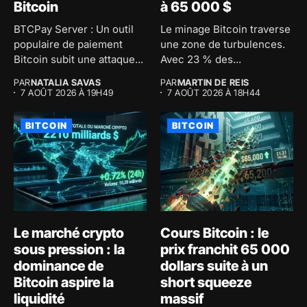
Bitcoin
à 65 000 $
BTCPay Server : Un outil
Le minage Bitcoin traverse
populaire de paiement
une zone de turbulences.
Bitcoin subit une attaque...
Avec 23 % des...
PAR
NATALIA SAVAS
PAR
MARTIN DE REIS
7 AOÛT 2026 À 19H49
7 AOÛT 2026 À 18H44
BITCOIN
BITCOIN
Le marché crypto
Cours Bitcoin : le
sous pression : la
prix franchit 65 000
dominance de
dollars suite à un
Bitcoin aspire la
short squeeze
liquidité
massif