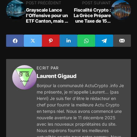
POST PRÉCÉDENT
POST SUIVANT
Grayscale Lance
Fiscalité Crypto :
l'Offensive pour un
La Grèce Prépare
ETF Canton, mais le
une Taxe de 15%
Marché Reste Froid
sur les Gains
ECRIT PAR
Laurent Gigaud
Bonjour la communauté ActuCrypto .info Je
me présente, je m'appelle Laurent... (pas
Henri) Je suis fier d'être le rédacteur en
chef pour fournir la meilleure Actu Crypto
en temps réel. Nous avons commencé une
nouvelle aventure le 11 décembre 2025
avec les nouveaux propriétaires du site.
Nous espérons fournir les meilleures
actualités crypto pour notre commu. Nous