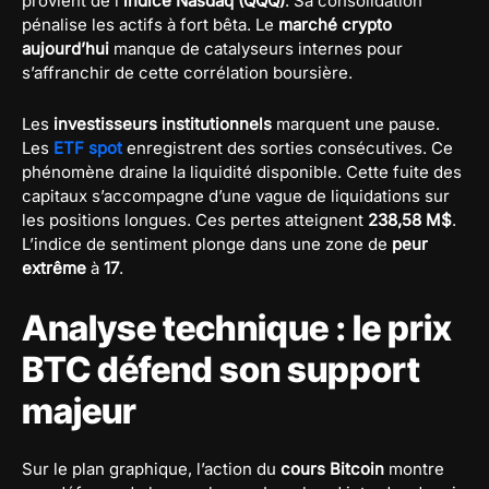
provient de l’
indice Nasdaq (QQQ)
. Sa consolidation
pénalise les actifs à fort bêta. Le
marché crypto
aujourd’hui
manque de catalyseurs internes pour
s’affranchir de cette corrélation boursière.
Les
investisseurs institutionnels
marquent une pause.
Les
ETF spot
enregistrent des sorties consécutives. Ce
phénomène draine la liquidité disponible. Cette fuite des
capitaux s’accompagne d’une vague de liquidations sur
les positions longues. Ces pertes atteignent
238,58 M$
.
L’indice de sentiment plonge dans une zone de
peur
extrême
à
17
.
Analyse technique : le prix
BTC défend son support
majeur
Sur le plan graphique, l’action du
cours Bitcoin
montre