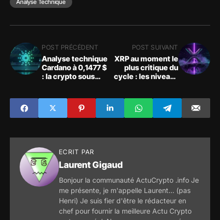
Analyse Technique
POST PRÉCÉDENT
POST SUIVANT
Analyse technique
XRP au moment le
Cardano à 0,1477 $
plus critique du
: la crypto sous
cycle : les niveaux
pression
à surveiller sous 1
dollar
ECRIT PAR
Laurent Gigaud
Bonjour la communauté ActuCrypto .info Je
me présente, je m'appelle Laurent... (pas
Henri) Je suis fier d'être le rédacteur en
chef pour fournir la meilleure Actu Crypto