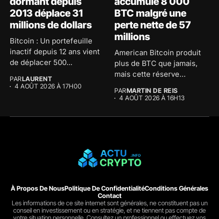
dormant depuis
accumule 8 000
2013 déplace 31
BTC malgré une
millions de dollars
perte nette de 57
millions
Bitcoin : Un portefeuille
inactif depuis 12 ans vient
American Bitcoin produit
de déplacer 500...
plus de BTC que jamais,
mais cette réserve
PAR
LAURENT
massive...
4 AOÛT 2026 À 17H00
PAR
MARTIN DE REIS
4 AOÛT 2026 À 16H13
À Propos De Nous
Politique De Confidentialité
Conditions Générales
Contact
Les informations de ce site internet sont générales, ne constituent pas un
conseil en investissement ou en stratégie, et ne tiennent pas compte de
votre situation personnelle. Consultez un professionnel ou effectuez vos