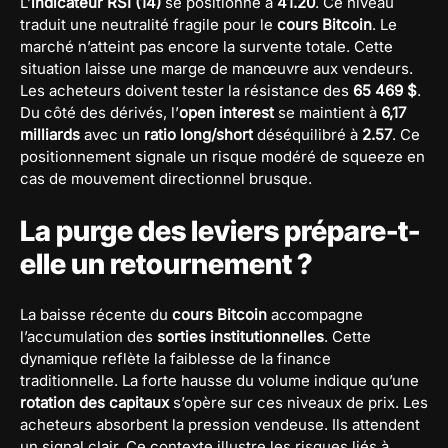
L’
indicateur RSI (14)
se positionne à
41.20
. Ce niveau
traduit une neutralité fragile pour le
cours Bitcoin
. Le
marché n’atteint pas encore la survente totale. Cette
situation laisse une marge de manœuvre aux vendeurs.
Les acheteurs doivent tester la résistance des
65 469 $
.
Du côté des dérivés, l’
open interest
se maintient à
6,17
milliards
avec un
ratio long/short
déséquilibré à
2.57
. Ce
positionnement signale un risque modéré de squeeze en
cas de mouvement directionnel brusque.
La purge des leviers prépare-t-
elle un retournement ?
La baisse récente du
cours Bitcoin
accompagne
l’accumulation des
sorties institutionnelles
. Cette
dynamique reflète la faiblesse de la finance
traditionnelle. La forte hausse du volume indique qu’une
rotation des capitaux
s’opère sur ces niveaux de prix. Les
acheteurs absorbent la pression vendeuse. Ils attendent
un signal clair. Ce contexte illustre les risques liés à