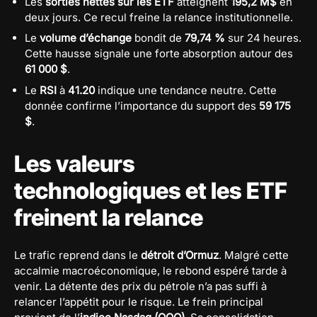
Les
sorties nettes sur les ETF
atteignent
195,2 M$
en
deux jours. Ce recul freine la relance institutionnelle.
Le
volume d’échange
bondit de
79,74 %
sur 24 heures.
Cette hausse signale une forte absorption autour des
61 000 $
.
Le
RSI
à
41.20
indique une tendance neutre. Cette
donnée confirme l’importance du support des
59 175
$
.
Les valeurs
technologiques et les ETF
freinent la relance
Le trafic reprend dans le
détroit d’Ormuz
. Malgré cette
accalmie macroéconomique, le rebond espéré tarde à
venir. La détente des prix du pétrole n’a pas suffi à
relancer l’appétit pour le risque. Le frein principal