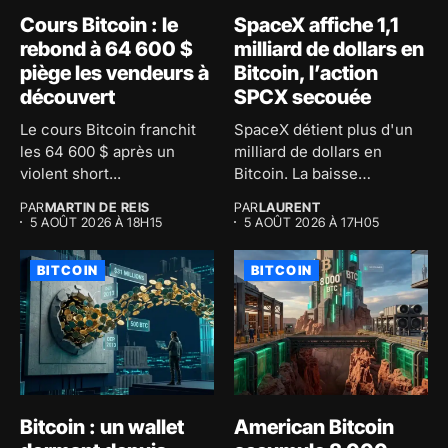
Cours Bitcoin : le
SpaceX affiche 1,1
rebond à 64 600 $
milliard de dollars en
piège les vendeurs à
Bitcoin, l’action
découvert
SPCX secouée
Le cours Bitcoin franchit
SpaceX détient plus d'un
les 64 600 $ après un
milliard de dollars en
violent short...
Bitcoin. La baisse
comptable...
PAR
MARTIN DE REIS
PAR
LAURENT
5 AOÛT 2026 À 18H15
5 AOÛT 2026 À 17H05
BITCOIN
BITCOIN
Bitcoin : un wallet
American Bitcoin