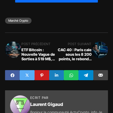
Marché Crypto
POST PRÉCÉDENT
POST SUIVANT
ETF Bitcoin :
CAC 40 : Paris cale
Nouvelle Vague de
sous les 8 200
Sorties à 519 M$,
points, le rebond à
BlackRock IBIT
l'épreuve
sous Pression
ECRIT PAR
Laurent Gigaud
Bonjour la communauté ActuCrypto .info Je