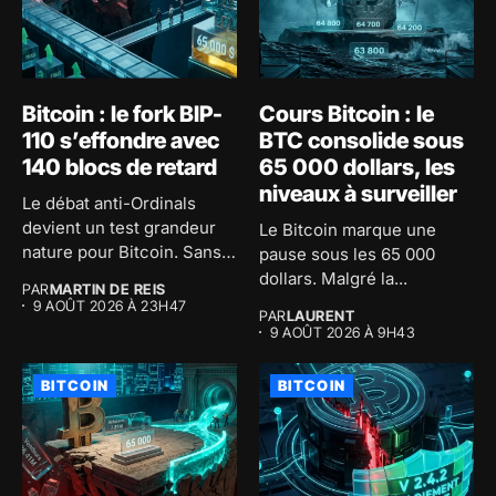
Bitcoin : le fork BIP-
Cours Bitcoin : le
110 s’effondre avec
BTC consolide sous
140 blocs de retard
65 000 dollars, les
niveaux à surveiller
Le débat anti-Ordinals
devient un test grandeur
Le Bitcoin marque une
nature pour Bitcoin. Sans
pause sous les 65 000
le...
dollars. Malgré la...
PAR
MARTIN DE REIS
9 AOÛT 2026 À 23H47
PAR
LAURENT
9 AOÛT 2026 À 9H43
BITCOIN
BITCOIN