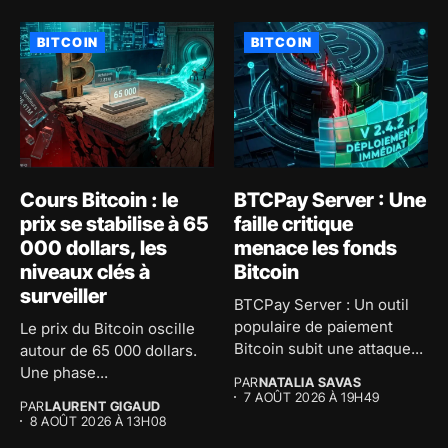
BITCOIN
BITCOIN
Cours Bitcoin : le
BTCPay Server : Une
prix se stabilise à 65
faille critique
000 dollars, les
menace les fonds
niveaux clés à
Bitcoin
surveiller
BTCPay Server : Un outil
populaire de paiement
Le prix du Bitcoin oscille
Bitcoin subit une attaque...
autour de 65 000 dollars.
Une phase...
PAR
NATALIA SAVAS
7 AOÛT 2026 À 19H49
PAR
LAURENT GIGAUD
8 AOÛT 2026 À 13H08