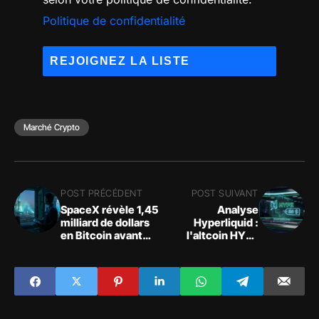
Politique de confidentialité
Marché Crypto
POST PRÉCÉDENT
POST SUIVANT
SpaceX révèle 1,45
Analyse
milliard de dollars
Hyperliquid :
en Bitcoin avant
l'altcoin HYPE
son IPO
s'envole au-
dessus des 58 $