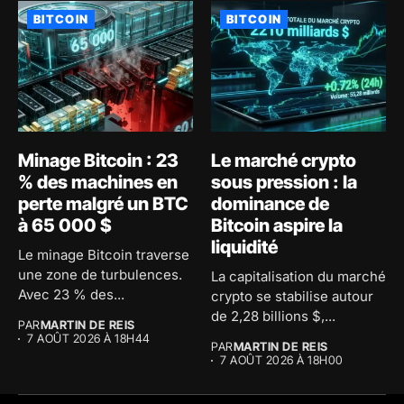
BITCOIN
BITCOIN
Minage Bitcoin : 23
Le marché crypto
% des machines en
sous pression : la
perte malgré un BTC
dominance de
à 65 000 $
Bitcoin aspire la
liquidité
Le minage Bitcoin traverse
une zone de turbulences.
La capitalisation du marché
Avec 23 % des...
crypto se stabilise autour
de 2,28 billions $,...
PAR
MARTIN DE REIS
7 AOÛT 2026 À 18H44
PAR
MARTIN DE REIS
7 AOÛT 2026 À 18H00