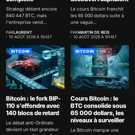
Strategy détient encore
Le cours Bitcoin franchit
840 447 BTC, mais
les 65 000 dollars suite à
l'entreprise vend
une vague...
désormais pour racheter...
PAR
LAURENT
PAR
MARTIN DE REIS
10 AOÛT 2026 À 15H37
10 AOÛT 2026 À 10H47
BITCOIN
BITCOIN
Bitcoin : le fork BIP-
Cours Bitcoin : le
110 s’effondre avec
BTC consolide sous
140 blocs de retard
65 000 dollars, les
niveaux à surveiller
Le débat anti-Ordinals
devient un test grandeur
Le Bitcoin marque une