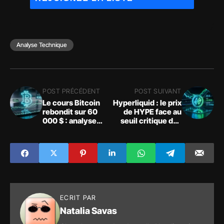
Analyse Technique
POST PRÉCÉDENT
POST SUIVANT
Le cours Bitcoin
Hyperliquid : le prix
rebondit sur 60
de HYPE face au
000 $ : analyse
seuil critique des
technique sous
58 $
haute tension
macroéconomique
ECRIT PAR
Natalia Savas