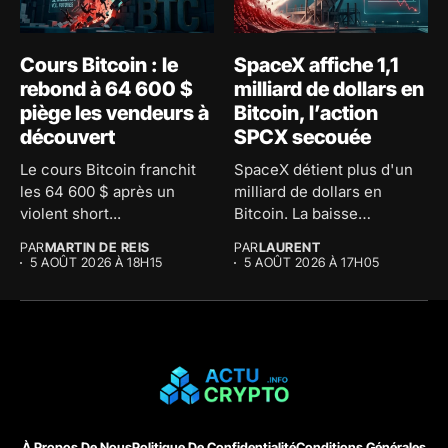
Cours Bitcoin : le
SpaceX affiche 1,1
rebond à 64 600 $
milliard de dollars en
piège les vendeurs à
Bitcoin, l’action
découvert
SPCX secouée
Le cours Bitcoin franchit
SpaceX détient plus d'un
les 64 600 $ après un
milliard de dollars en
violent short...
Bitcoin. La baisse
comptable...
PAR
MARTIN DE REIS
PAR
LAURENT
5 AOÛT 2026 À 18H15
5 AOÛT 2026 À 17H05
À Propos De Nous
Politique De Confidentialité
Conditions Générales