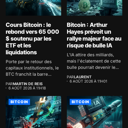
Cours Bitcoin : le
Bitcoin : Arthur
rebond vers 65 000
Hayes prévoit un
$ soutenu par les
rallye majeur face au
ETF et les
risque de bulle IA
liquidations
L'IA attire des milliards,
mais l'éclatement de cette
Porte par le retour des
bulle pourrait devenir le...
capitaux institutionnels, le
BTC franchit la barre...
PAR
LAURENT
6 AOÛT 2026 À 11H01
PAR
MARTIN DE REIS
6 AOÛT 2026 À 11H18
BITCOIN
BITCOIN