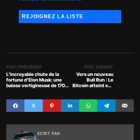
POST PRÉCÉDENT
POST SUIVANT
L'incroyable chute de la
Vers un nouveau
fortune d'Elon Musk: une
Bull Run : Le
baisse vertigineuse de 170
Bitcoin atteint son
milliards depuis le sommet
plus haut niveau
depuis 6 mois au-
dessus de 24 000 $
!
ECRIT PAR