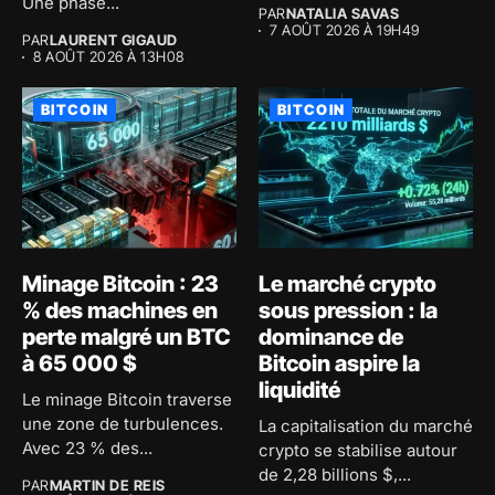
Une phase...
PAR
NATALIA SAVAS
7 AOÛT 2026 À 19H49
PAR
LAURENT GIGAUD
8 AOÛT 2026 À 13H08
BITCOIN
BITCOIN
Minage Bitcoin : 23
Le marché crypto
% des machines en
sous pression : la
perte malgré un BTC
dominance de
à 65 000 $
Bitcoin aspire la
liquidité
Le minage Bitcoin traverse
une zone de turbulences.
La capitalisation du marché
Avec 23 % des...
crypto se stabilise autour
de 2,28 billions $,...
PAR
MARTIN DE REIS