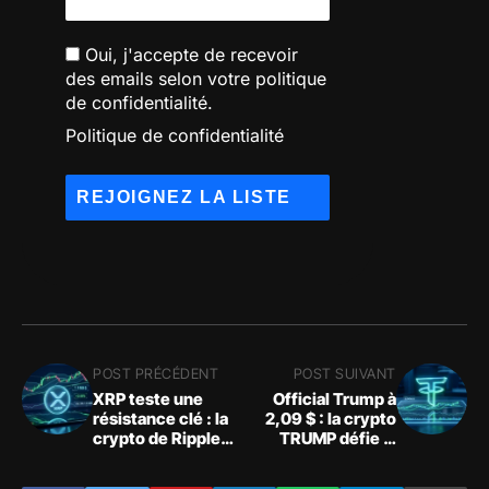
Oui, j'accepte de recevoir
des emails selon votre politique
de confidentialité.
Politique de confidentialité
POST PRÉCÉDENT
POST SUIVANT
XRP teste une
Official Trump à
résistance clé : la
2,09 $ : la crypto
crypto de Ripple
TRUMP défie la
profite du rebond
résistance
du marché crypto