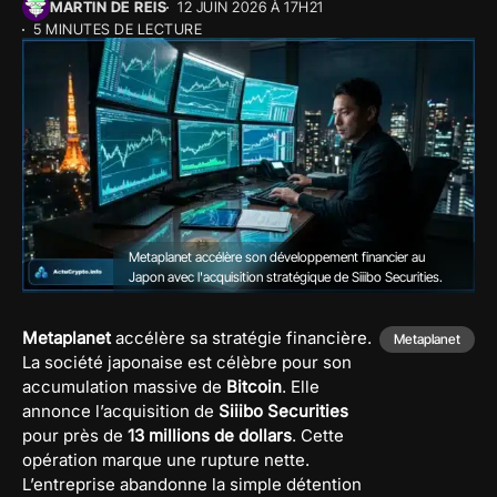
MARTIN DE REIS
12 JUIN 2026 À 17H21
5 MINUTES DE LECTURE
Metaplanet accélère son développement financier au
Japon avec l'acquisition stratégique de Siiibo Securities.
Metaplanet
accélère sa stratégie financière.
Metaplanet
La société japonaise est célèbre pour son
accumulation massive de
Bitcoin
. Elle
annonce l’acquisition de
Siiibo Securities
pour près de
13 millions de dollars
. Cette
opération marque une rupture nette.
L’entreprise abandonne la simple détention