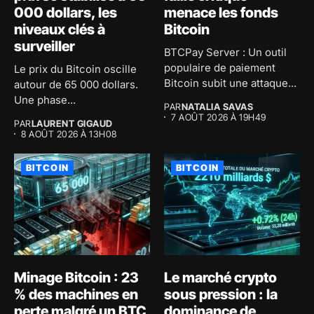
000 dollars, les
menace les fonds
niveaux clés à
Bitcoin
surveiller
BTCPay Server : Un outil
populaire de paiement
Le prix du Bitcoin oscille
Bitcoin subit une attaque...
autour de 65 000 dollars.
Une phase...
PAR
NATALIA SAVAS
7 AOÛT 2026 À 19H49
PAR
LAURENT GIGAUD
8 AOÛT 2026 À 13H08
BITCOIN
BITCOIN
Minage Bitcoin : 23
Le marché crypto
% des machines en
sous pression : la
perte malgré un BTC
dominance de