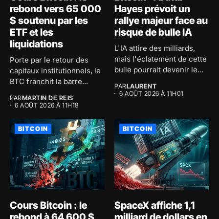
rebond vers 65 000
Hayes prévoit un
$ soutenu par les
rallye majeur face au
ETF et les
risque de bulle IA
liquidations
L'IA attire des milliards,
mais l'éclatement de cette
Porte par le retour des
bulle pourrait devenir le...
capitaux institutionnels, le
BTC franchit la barre...
PAR
LAURENT
6 AOÛT 2026 À 11H01
PAR
MARTIN DE REIS
6 AOÛT 2026 À 11H18
BITCOIN
BITCOIN
Cours Bitcoin : le
SpaceX affiche 1,1
rebond à 64 600 $
milliard de dollars en