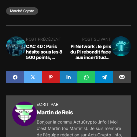
Marché Crypto
POST PRÉCÉDENT
POST SUIVANT
CAC 40 : Paris
Pi Network : le prix
hésite sous les 8
du PI rebondit face
500 points,
aux incertitudes
consolidation en
macroéconomique
cours
s
ECRIT PAR
Martin de Reis
Bonjour la commu ActuCrypto .info ! Moi
c'est Martin (ou Martin's). Je suis membre
de l'équipe rédaction sur ActuCrypto .info,