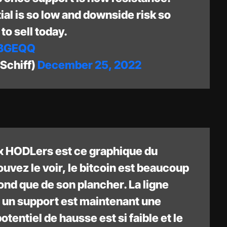
ial is so low and downside risk so
to sell today.
ABGEQQ
Schiff)
December 25, 2022
x HODLers est ce graphique du
vez le voir, le bitcoin est beaucoup
ond que de son plancher. La ligne
is un support est maintenant une
otentiel de hausse est si faible et le