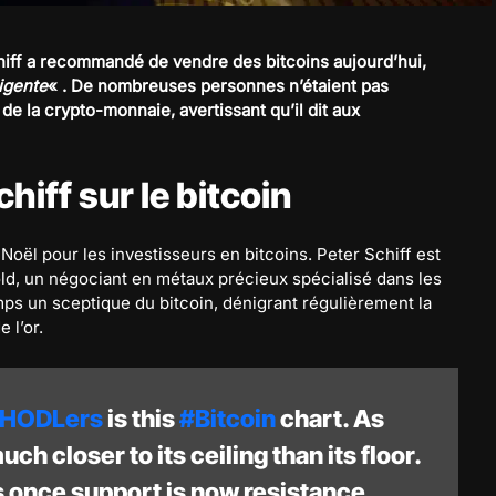
chiff a recommandé de vendre des bitcoins aujourd’hui,
ligente
« . De nombreuses personnes n’étaient pas
 de la crypto-monnaie, avertissant qu’il dit aux
hiff sur le bitcoin
oël pour les investisseurs en bitcoins. Peter Schiff est
old, un négociant en métaux précieux spécialisé dans les
temps un sceptique du bitcoin, dénigrant régulièrement la
 l’or.
HODLers
is this
#Bitcoin
chart. As
ch closer to its ceiling than its floor.
s once support is now resistance.