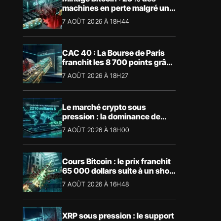
machines en perte malgré un
BTC à 65 000 $
7 AOÛT 2026 À 18H44
CAC 40 : La Bourse de Paris
franchit les 8 700 points grâce
à la tech
7 AOÛT 2026 À 18H27
Le marché crypto sous
pression : la dominance de
Bitcoin aspire la liquidité
7 AOÛT 2026 À 18H00
Cours Bitcoin : le prix franchit
65 000 dollars suite à un short
squeeze massif
7 AOÛT 2026 À 16H48
XRP sous pression : le support