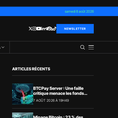
samedi 8 août 2026
NEWSLETTER
s
ARTICLES RÉCENTS
BTCPay Server : Une faille
critique menace les fonds
Bitcoin
7 AOÛT 2026 À 19H49
Minage Bitcoin : 23 % des