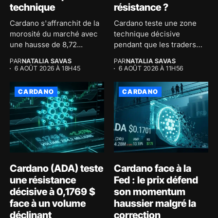
technique
résistance ?
Cardano s'affranchit de la
Cardano teste une zone
morosité du marché avec
technique décisive
une hausse de 8,72...
pendant que les traders
accumulent des...
PAR
NATALIA SAVAS
PAR
NATALIA SAVAS
6 AOÛT 2026 À 18H45
6 AOÛT 2026 À 11H56
CARDANO
CARDANO
Cardano (ADA) teste
Cardano face à la
une résistance
Fed : le prix défend
décisive à 0,1769 $
son momentum
face à un volume
haussier malgré la
déclinant
correction