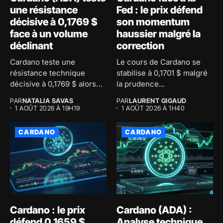
une résistance
Fed : le prix défend
décisive à 0,1769 $
son momentum
face à un volume
haussier malgré la
déclinant
correction
Cardano teste une
Le cours de Cardano se
résistance technique
stabilise à 0,1701 $ malgré
décisive à 0,1769 $ alors
la prudence...
que le...
PAR
NATALIA SAVAS
PAR
LAURENT GIGAUD
1 AOÛT 2026 À 19H19
1 AOÛT 2026 À 1H40
CARDANO
CARDANO
Cardano : le prix
Cardano (ADA) :
défend 0,1659 $
Analyse technique,