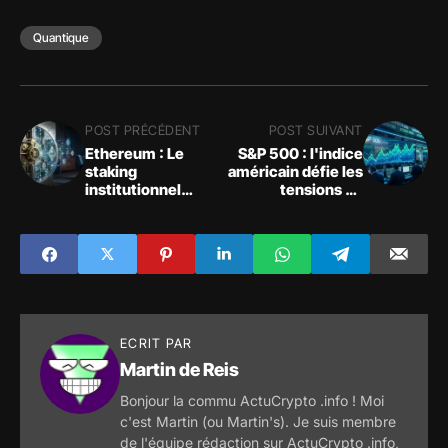
Quantique
POST PRÉCÉDENT
POST SUIVANT
Ethereum : Le
S&P 500 : l'indice
staking
américain défie les
institutionnel
tensions de
s'accélère face à
marché
un marché
attentiste
ECRIT PAR
Martin de Reis
Bonjour la commu ActuCrypto .info ! Moi
c'est Martin (ou Martin's). Je suis membre
de l'équipe rédaction sur ActuCrypto .info,