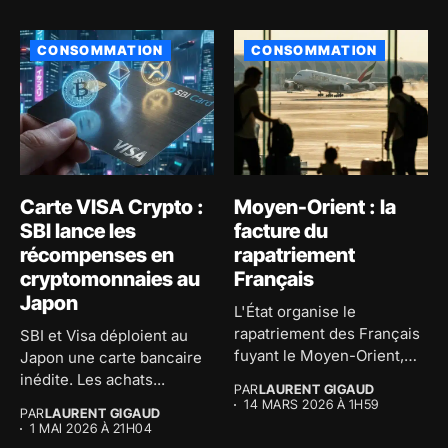
CONSOMMATION
CONSOMMATION
Carte VISA Crypto :
Moyen-Orient : la
SBI lance les
facture du
récompenses en
rapatriement
cryptomonnaies au
Français
Japon
L'État organise le
rapatriement des Français
SBI et Visa déploient au
fuyant le Moyen-Orient,
Japon une carte bancaire
mais demande une...
inédite. Les achats...
PAR
LAURENT GIGAUD
14 MARS 2026 À 1H59
PAR
LAURENT GIGAUD
1 MAI 2026 À 21H04