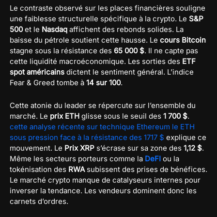
Le contraste observé sur les places financières souligne
une faiblesse structurelle spécifique à la crypto. Le
S&P
500
et le
Nasdaq
affichent des rebonds solides. La
baisse du pétrole soutient cette hausse. Le
cours Bitcoin
stagne sous la résistance des
65 000 $
. Il ne capte pas
cette liquidité macroéconomique. Les sorties des
ETF
spot américains
dictent le sentiment général. L’indice
Fear & Greed tombe à
14 sur 100
.
Cette atonie du leader se répercute sur l’ensemble du
marché. Le
prix ETH
glisse sous le seuil des
1 700 $
.
cette analyse récente sur technique Ethereum le ETH
sous pression face à la résistance des 1717 $
explique ce
mouvement. Le
Prix XRP
s’écrase sur sa zone des
1,12 $
.
Même les secteurs porteurs comme la
DeFI
ou la
tokénisation des
RWA
subissent des prises de bénéfices.
Le marché crypto manque de catalyseurs internes pour
inverser la tendance. Les vendeurs dominent donc les
carnets d’ordres.