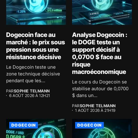
Dogecoin face au
Analyse Dogecoin :
marché : le prix sous
le DOGE teste un
pression sous une
support décisif à
résistance décisive
0,0700 $ face au
risque
Le Dogecoin teste une
macroéconomique
zone technique décisive
pendant que les
Le cours du Dogecoin se
investisseurs
stabilise autour de 0,0700
PAR
SOPHIE TELMANN
accumulent...
$ dans un...
6 AOÛT 2026 À 12H21
PAR
SOPHIE TELMANN
1 AOÛT 2026 À 21H19
DOGECOIN
DOGECOIN