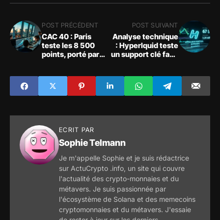
POST PRÉCÉDENT
POST SUIVANT
CAC 40 : Paris
Analyse technique
teste les 8 500
: Hyperlquid teste
points, porté par
un support clé face
l'Europe et Wall
au repli macro
Street
ECRIT PAR
Sophie Telmann
Je m'appelle Sophie et je suis rédactrice
sur ActuCrypto .info, un site qui couvre
l'actualité des crypto-monnaies et du
métavers. Je suis passionnée par
l'écosystème de Solana et des memecoins
cryptomonnaies et du métavers. J'essaie
de rester à jour sur les derniers