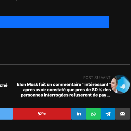
POST SUIVANT
Elon Musk fait un commentaire "intéressant"
rché
après avoir constaté que près de 80 % des
personnes interrogées refuseront de payer
pour la vérification de Twitter et l'abonnement
Blue
Pin