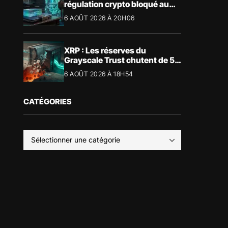
régulation crypto bloqué au
Sénat américain
6 AOÛT 2026 À 20H06
XRP : Les réserves du
Grayscale Trust chutent de 55
% suite aux rachats
6 AOÛT 2026 À 18H54
CATÉGORIES