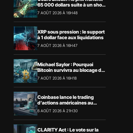
65 000 dollars suite à un short
squeeze massif
7 AOÛT 2026 À 16H48
XRP sous pression : le support
à 1 dollar face aux liquidations
7 AOÛT 2026 À 16H47
Michael Saylor : Pourquoi
Bitcoin survivra au blocage du
CLARITY Act
7 AOÛT 2026 À 16H18
Coinbase lance le trading
d’actions américaines au
Royaume-Uni
6 AOÛT 2026 À 21H30
CLARITY Act : Le vote sur la