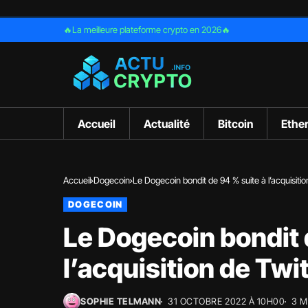
🔥La meilleure plateforme crypto en 2026🔥
Accueil
Actualité
Bitcoin
Ethe
Accueil
Dogecoin
Le Dogecoin bondit de 94 % su
DOGECOIN
Le Dogecoin bondit 
l’acquisition de Twi
SOPHIE TELMANN
31 OCTOBRE 2022 À 10H00
3 M