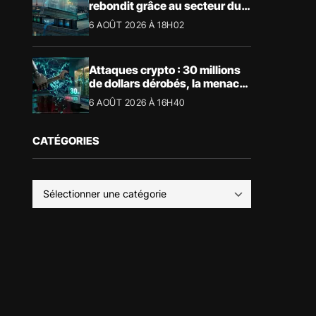
rebondit grâce au secteur du
luxe
6 AOÛT 2026 À 18H02
Attaques crypto : 30 millions
de dollars dérobés, la menace
devient physique
6 AOÛT 2026 À 16H40
CATÉGORIES