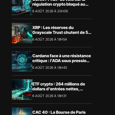
régulation crypto bloqué au
Sénat américain
6 AOÛT 2026 À 20H06
XRP : Les réserves du
Grayscale Trust chutent de 55
% suite aux rachats
6 AOÛT 2026 À 18H54
Cardano face à une résistance
critique : l’ADA sous pression
technique
6 AOÛT 2026 À 18H45
ETF crypto : 264 millions de
dollars d’entrées nettes,
Bitcoin et Ethereum dominent
6 AOÛT 2026 À 18H31
CAC 40 : La Bourse de Paris