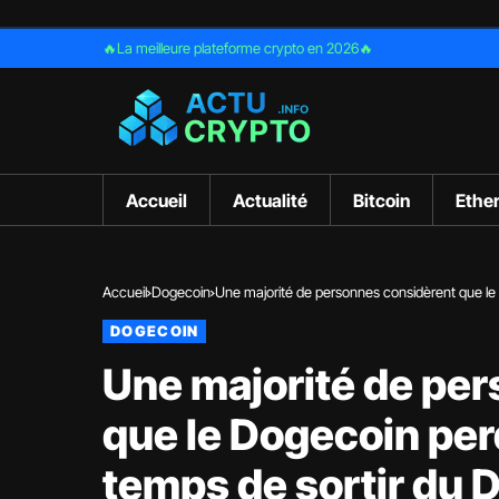
🔥La meilleure plateforme crypto en 2026🔥
Accueil
Actualité
Bitcoin
Ethe
Accueil
Dogecoin
Une majorité de personnes considèrent que le 
DOGECOIN
Une majorité de pe
que le Dogecoin perd 
temps de sortir du 