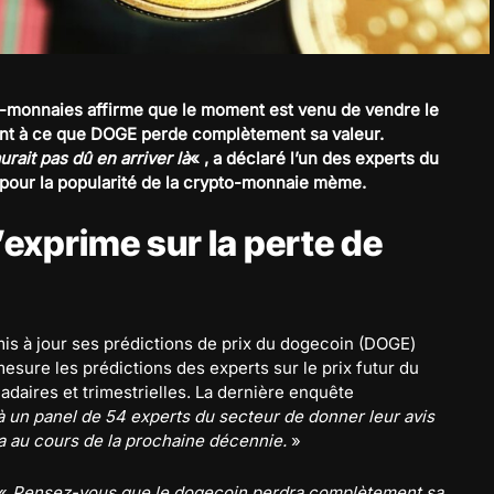
to-monnaies affirme que le moment est venu de vendre le
ent à ce que DOGE perde complètement sa valeur.
rait pas dû en arriver là
« , a déclaré l’un des experts du
 pour la popularité de la crypto-monnaie mème.
’exprime sur la perte de
mis à jour ses prédictions de prix du dogecoin (DOGE)
esure les prédictions des experts sur le prix futur du
daires et trimestrielles. La dernière enquête
 un panel de 54 experts du secteur de donner leur avis
a au cours de la prochaine décennie.
»
 «
Pensez-vous que le dogecoin perdra complètement sa