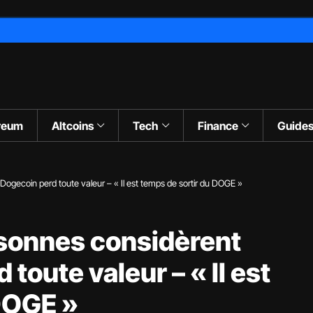
reum
Altcoins
Tech
Finance
Guide
Dogecoin perd toute valeur – « Il est temps de sortir du DOGE »
rsonnes considèrent
toute valeur – « Il est
DOGE »