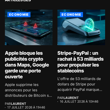
ECONOMIE
ECONOMIE
Apple bloque les
Stripe-PayPal : un
publicités crypto
rachat à 53 milliards
dans Maps, Google
pour propulser les
garde une porte
stablecoins
ouverte
L'offre de 53 milliards de
dollars de Stripe pour
Apple supprime les
acquérir PayPal marque...
annonces pour les
distributeurs de Bitcoin sur
PAR
LAURENT
son application...
16 JUILLET 2026 À 10H46
PAR
LAURENT
17 JUILLET 2026 À 11H46