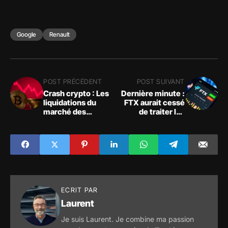
Google
Renault
POST PRÉCÉDENT
POST SUIVANT
Crash crypto : Les
Dernière minute :
liquidations du
FTX aurait cessé
marché des
de traiter les
crypto-monnaies
retraits en fiat ou
ont atteint 300
crypto !
millions de dollars
au cours des 12
dernières heures
ECRIT PAR
Laurent
Je suis Laurent. Je combine ma passion