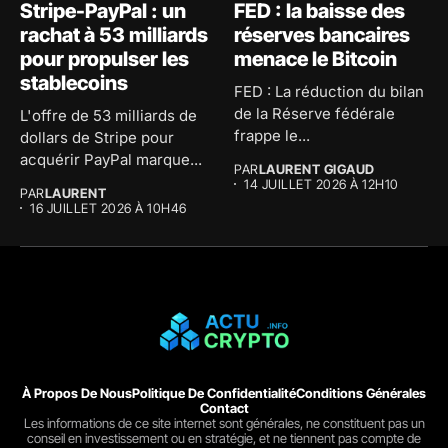
Stripe-PayPal : un
FED : la baisse des
rachat à 53 milliards
réserves bancaires
pour propulser les
menace le Bitcoin
stablecoins
FED : La réduction du bilan
de la Réserve fédérale
L'offre de 53 milliards de
frappe le...
dollars de Stripe pour
acquérir PayPal marque...
PAR
LAURENT GIGAUD
14 JUILLET 2026 À 12H10
PAR
LAURENT
16 JUILLET 2026 À 10H46
À Propos De Nous
Politique De Confidentialité
Conditions Générales
Contact
Les informations de ce site internet sont générales, ne constituent pas un
conseil en investissement ou en stratégie, et ne tiennent pas compte de