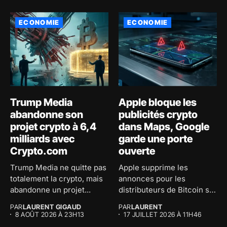
ECONOMIE
ECONOMIE
Trump Media
Apple bloque les
abandonne son
publicités crypto
projet crypto à 6,4
dans Maps, Google
milliards avec
garde une porte
Crypto.com
ouverte
Trump Media ne quitte pas
Apple supprime les
totalement la crypto, mais
annonces pour les
abandonne un projet...
distributeurs de Bitcoin sur
son application...
PAR
LAURENT GIGAUD
PAR
LAURENT
8 AOÛT 2026 À 23H13
17 JUILLET 2026 À 11H46