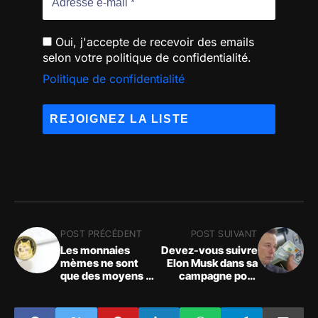
Oui, j'accepte de recevoir des emails
selon votre politique de confidentialité.
Politique de confidentialité
POST PRÉCÉDENT
POST SUIVANT
Les monnaies
Devez-vous suivre
mèmes ne sont
Elon Musk dans sa
que des moyens de
campagne pour
gagner de l'argent,
encourager les
mais aussi des
gens à retirer
pièges
massivement leur