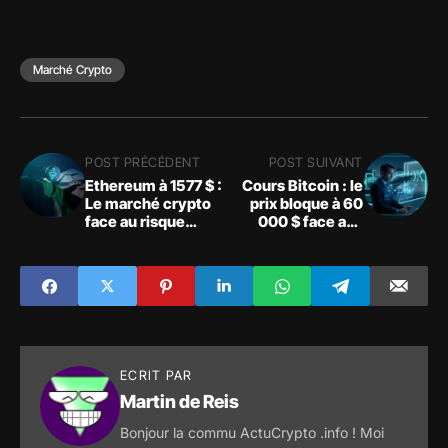
Marché Crypto
POST PRÉCÉDENT
POST SUIVANT
Ethereum à 1577 $ :
Cours Bitcoin : le
Le marché crypto
prix bloque à 60
face au risque
000 $ face aux
géopolitique
sorties ETF et aux
dérivés
ECRIT PAR
Martin de Reis
Bonjour la commu ActuCrypto .info ! Moi