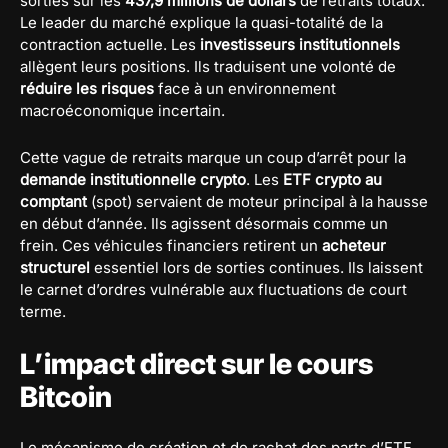
sorties sur les
437,9 millions de dollars
de retraits totaux.
Le leader du marché explique la quasi-totalité de la
contraction actuelle. Les
investisseurs institutionnels
allègent leurs positions. Ils traduisent une volonté de
réduire les risques
face à un environnement
macroéconomique incertain.
Cette vague de retraits marque un coup d’arrêt pour la
demande institutionnelle crypto
. Les
ETF crypto au
comptant
(spot) servaient de moteur principal à la hausse
en début d’année. Ils agissent désormais comme un
frein. Ces véhicules financiers retirent un
acheteur
structurel
essentiel lors de sorties continues. Ils laissent
le carnet d’ordres vulnérable aux fluctuations de court
terme.
L’impact direct sur le cours
Bitcoin
Le mécanisme de création et de rachat des parts d’ETF