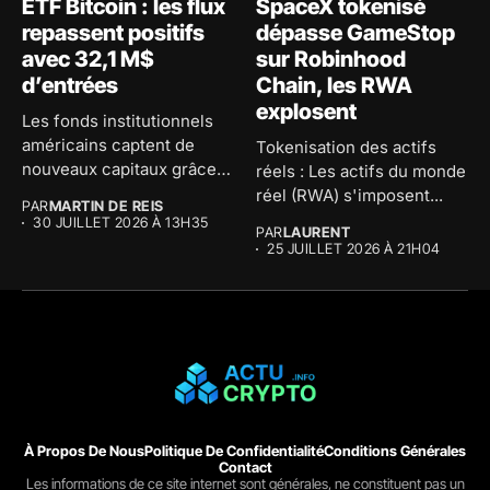
ETF Bitcoin : les flux
SpaceX tokenisé
repassent positifs
dépasse GameStop
avec 32,1 M$
sur Robinhood
d’entrées
Chain, les RWA
explosent
Les fonds institutionnels
américains captent de
Tokenisation des actifs
nouveaux capitaux grâce à
réels : Les actifs du monde
BlackRock, mais...
réel (RWA) s'imposent...
PAR
MARTIN DE REIS
30 JUILLET 2026 À 13H35
PAR
LAURENT
25 JUILLET 2026 À 21H04
À Propos De Nous
Politique De Confidentialité
Conditions Générales
Contact
Les informations de ce site internet sont générales, ne constituent pas un