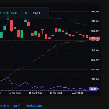
reum à 2349.44 $ (1991.65 €).
n direct sur CoinMarketCap