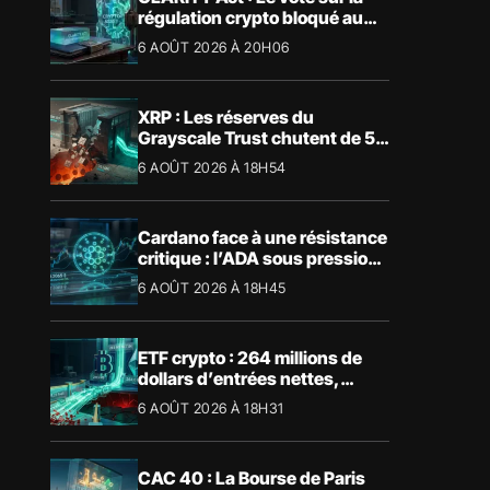
régulation crypto bloqué au
Sénat américain
6 AOÛT 2026 À 20H06
XRP : Les réserves du
Grayscale Trust chutent de 55
% suite aux rachats
6 AOÛT 2026 À 18H54
Cardano face à une résistance
critique : l’ADA sous pression
technique
6 AOÛT 2026 À 18H45
ETF crypto : 264 millions de
dollars d’entrées nettes,
Bitcoin et Ethereum dominent
6 AOÛT 2026 À 18H31
CAC 40 : La Bourse de Paris