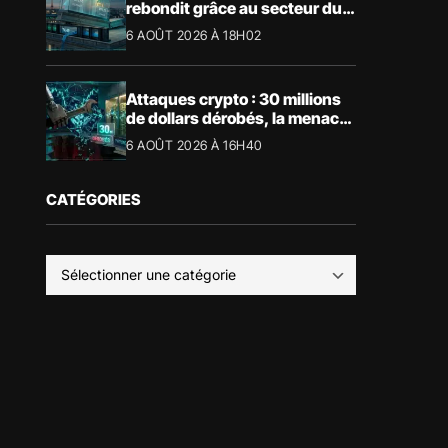
rebondit grâce au secteur du
luxe
6 AOÛT 2026 À 18H02
Attaques crypto : 30 millions
de dollars dérobés, la menace
devient physique
6 AOÛT 2026 À 16H40
CATÉGORIES