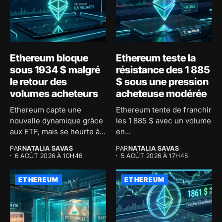
Ethereum bloque
Ethereum teste la
sous 1934 $ malgré
résistance des 1 885
le retour des
$ sous une pression
volumes acheteurs
acheteuse modérée
Ethereum capte une
Ethereum tente de franchir
nouvelle dynamique grâce
les 1 885 $ avec un volume
aux ETF, mais se heurte à...
en...
PAR
NATALIA SAVAS
PAR
NATALIA SAVAS
6 AOÛT 2026 À 10H46
5 AOÛT 2026 À 17H45
ETHEREUM
ETHEREUM