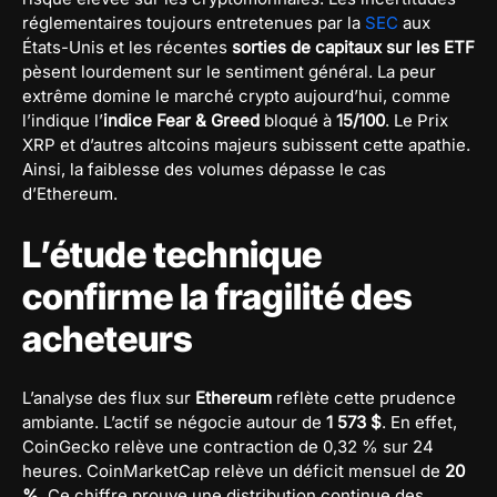
réglementaires toujours entretenues par la
SEC
aux
États-Unis et les récentes
sorties de capitaux sur les ETF
pèsent lourdement sur le sentiment général. La peur
extrême domine le marché crypto aujourd’hui, comme
l’indique l’
indice Fear & Greed
bloqué à
15/100
. Le Prix
XRP et d’autres altcoins majeurs subissent cette apathie.
Ainsi, la faiblesse des volumes dépasse le cas
d’Ethereum.
L’étude technique
confirme la fragilité des
acheteurs
L’analyse des flux sur
Ethereum
reflète cette prudence
ambiante. L’actif se négocie autour de
1 573 $
. En effet,
CoinGecko relève une contraction de 0,32 % sur 24
heures. CoinMarketCap relève un déficit mensuel de
20
%
. Ce chiffre prouve une distribution continue des