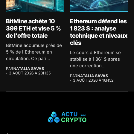
BitMine achète 10
Ethereum défend les
399 ETH et vise 5 %
1 823 $ : analyse
de l’offre totale
technique et niveaux
clés
BitMine accumule près de
5 % de l'Ethereum en
Le cours d'Ethereum se
circulation. Ce pari...
stabilise à 1 861 $ après
une correction...
PAR
NATALIA SAVAS
3 AOÛT 2026 À 20H35
PAR
NATALIA SAVAS
3 AOÛT 2026 À 16H52