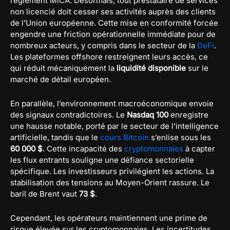
règlement MiCA. Désormais, tout prestataire de services
non licencié doit cesser ses activités auprès des clients
de l’Union européenne. Cette mise en conformité forcée
engendre une friction opérationnelle immédiate pour de
nombreux acteurs, y compris dans le secteur de la
DeFi
.
Les plateformes offshore restreignent leurs accès, ce
qui réduit mécaniquement la
liquidité disponible
sur le
marché de détail européen.
En parallèle, l’environnement macroéconomique envoie
des signaux contradictoires. Le
Nasdaq 100
enregistre
une hausse notable, porté par le secteur de l’intelligence
artificielle, tandis que le
cours Bitcoin
s’enlise sous les
60 000 $
. Cette incapacité des
cryptomonnaies
à capter
les flux entrants souligne une défiance sectorielle
spécifique. Les investisseurs privilégient les actions. La
stabilisation des tensions au Moyen-Orient rassure. Le
baril de Brent vaut
73 $
.
Cependant, les opérateurs maintiennent une prime de
risque élevée sur les cryptomonnaies. Les incertitudes