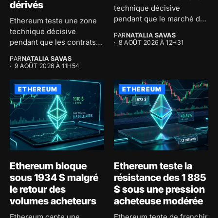
dérivés
technique décisive
pendant que le marché des
Ethereum teste une zone
dérivés...
technique décisive
PAR
NATALIA SAVAS
pendant que les contrats
8 AOÛT 2026 À 12H31
dérivés relancent...
PAR
NATALIA SAVAS
9 AOÛT 2026 À 11H54
ETHEREUM
ETHEREUM
Ethereum bloque
Ethereum teste la
sous 1934 $ malgré
résistance des 1 885
le retour des
$ sous une pression
volumes acheteurs
acheteuse modérée
Ethereum capte une
Ethereum tente de franchir