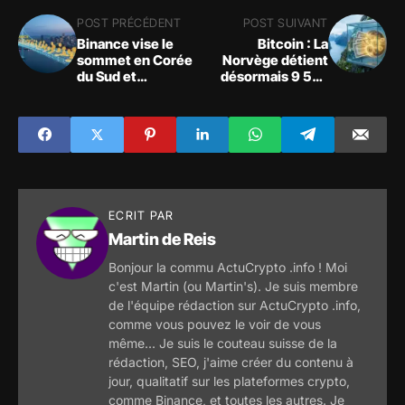
POST PRÉCÉDENT
POST SUIVANT
Binance vise le
Bitcoin : La
sommet en Corée
Norvège détient
du Sud et
désormais 9 573
rembourse GoFi en
BTC par
2026
inadvertance
ECRIT PAR
Martin de Reis
Bonjour la commu ActuCrypto .info ! Moi
c'est Martin (ou Martin's). Je suis membre
de l'équipe rédaction sur ActuCrypto .info,
comme vous pouvez le voir de vous
même... Je suis le couteau suisse de la
rédaction, SEO, j'aime créer du contenu à
jour, qualitatif sur les plateformes crypto,
comme Binance, et toutes les autres. Je