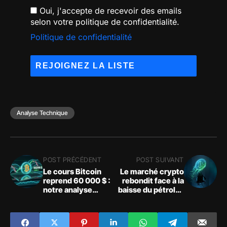
Oui, j'accepte de recevoir des emails
selon votre politique de confidentialité.
Politique de confidentialité
Analyse Technique
POST PRÉCÉDENT
POST SUIVANT
Le cours Bitcoin
Le marché crypto
reprend 60 000 $ :
rebondit face à la
notre analyse
baisse du pétrole :
technique
analyse des
volumes et seuils
clés