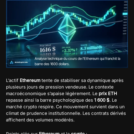
Analyse technique du cours de l'Ethereum qui franchit la
barre des 1600 dollars.
L’actif
Ethereum
tente de stabiliser sa dynamique après
plusieurs jours de pression vendeuse. Le contexte
macroéconomique s’apaise légèrement. Le
prix ETH
repasse ainsi la barre psychologique des
1 600 $
. Le
marché crypto respire. Ce mouvement survient dans un
climat de prudence institutionnelle. Les contrats dérivés
affichent des volumes modérés.
Points clés sur
Ethereum
et la
crypto
: