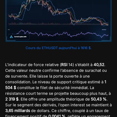
Cours du ETHUSDT aujourd’hui à 1616 $.
L’indicateur de force relative (
RSI
14) s’établit à
40,52
.
Cette valeur neutre confirme l’absence de surachat ou
de survente. Elle laisse la porte ouverte à une
consolidation. Le niveau de support critique estimé à
1
504 $
constitue le filet de sécurité immédiat. La
résistance court terme se projette beaucoup plus haut, à
2 319 $
. Elle offre une amplitude théorique de
50,43 %
.
Sur le segment des dérivés, l’open interest se maintient à
3,65 milliards
de dollars. Ce chiffre, couplé à un taux de
financement positif de
0,0041 %
, reflète un engagement