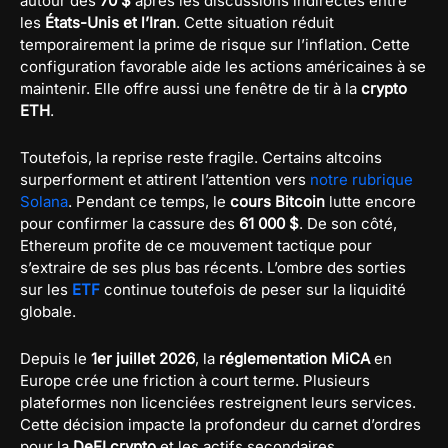
autour des
70 $
après les discussions indirectes entre
les
États-Unis et l’Iran
. Cette situation réduit
temporairement la prime de risque sur l’inflation. Cette
configuration favorable aide les actions américaines à se
maintenir. Elle offre aussi une fenêtre de tir à la
crypto
ETH
.
Toutefois, la reprise reste fragile. Certains altcoins
surperforment et attirent l’attention vers
notre rubrique
Solana
. Pendant ce temps, le
cours Bitcoin
lutte encore
pour confirmer la cassure des
61 000 $
. De son côté,
Ethereum profite de ce mouvement tactique pour
s’extraire de ses plus bas récents. L’ombre des sorties
sur les
ETF
continue toutefois de peser sur la liquidité
globale.
Depuis le
1er juillet 2026
, la
réglementation MiCA
en
Europe crée une friction à court terme. Plusieurs
plateformes non licenciées restreignent leurs services.
Cette décision impacte la profondeur du carnet d’ordres
pour la
DeFI crypto
et les actifs secondaires.