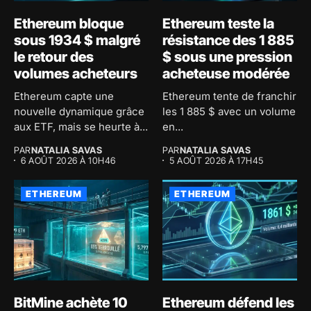
Ethereum bloque
Ethereum teste la
sous 1934 $ malgré
résistance des 1 885
le retour des
$ sous une pression
volumes acheteurs
acheteuse modérée
Ethereum capte une
Ethereum tente de franchir
nouvelle dynamique grâce
les 1 885 $ avec un volume
aux ETF, mais se heurte à...
en...
PAR
NATALIA SAVAS
PAR
NATALIA SAVAS
6 AOÛT 2026 À 10H46
5 AOÛT 2026 À 17H45
ETHEREUM
ETHEREUM
BitMine achète 10
Ethereum défend les