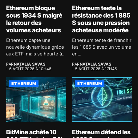
Ethereum bloque
Ethereum teste la
sous 1934 $ malgré
résistance des 1 885
le retour des
$ sous une pression
volumes acheteurs
acheteuse modérée
Ethereum capte une
Ethereum tente de franchir
nouvelle dynamique grâce
les 1 885 $ avec un volume
aux ETF, mais se heurte à...
en...
PAR
NATALIA SAVAS
PAR
NATALIA SAVAS
6 AOÛT 2026 À 10H46
5 AOÛT 2026 À 17H45
ETHEREUM
ETHEREUM
BitMine achète 10
Ethereum défend les