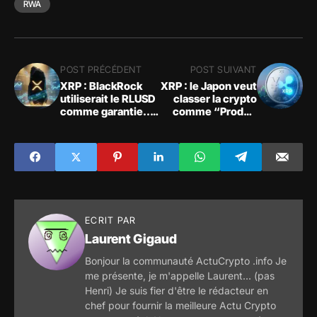
RWA
POST PRÉCÉDENT
POST SUIVANT
XRP : BlackRock
XRP : le Japon veut
utiliserait le RLUSD
classer la crypto
comme garantie...
comme “Produit
les prédictions
Financier” dès le
spéculatives
Q2 2026
s'enflamment
ECRIT PAR
Laurent Gigaud
Bonjour la communauté ActuCrypto .info Je
me présente, je m'appelle Laurent... (pas
Henri) Je suis fier d'être le rédacteur en
chef pour fournir la meilleure Actu Crypto