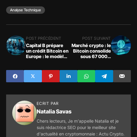
Analyse Technique
POST PRÉCÉDENT
POST SUIVANT
Capital B prépare
Marché crypto : le
un crédit Bitcoin en
Bitcoin consolide
Europe : le modèle
sous 67 000 $
Strategy franchit
avant la Fed
l'Atlantique
ECRIT PAR
Natalia Savas
Chers lecteurs, Je m'appelle Natalia et je
suis rédactrice SEO pour le meilleur site
d'actualité en cryptomonnaie : Actu Crypto.