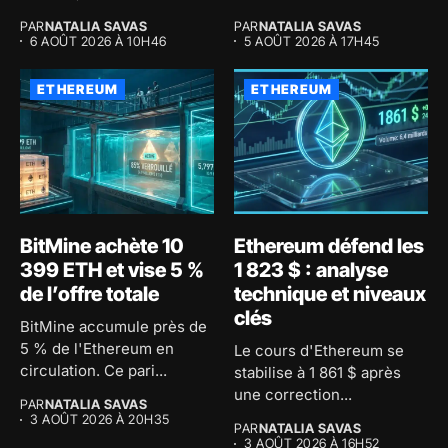
PAR
NATALIA SAVAS
PAR
NATALIA SAVAS
6 AOÛT 2026 À 10H46
5 AOÛT 2026 À 17H45
ETHEREUM
ETHEREUM
BitMine achète 10
Ethereum défend les
399 ETH et vise 5 %
1 823 $ : analyse
de l’offre totale
technique et niveaux
clés
BitMine accumule près de
5 % de l'Ethereum en
Le cours d'Ethereum se
circulation. Ce pari...
stabilise à 1 861 $ après
une correction...
PAR
NATALIA SAVAS
3 AOÛT 2026 À 20H35
PAR
NATALIA SAVAS
3 AOÛT 2026 À 16H52