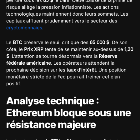
pétrole sous les
85 $
le baril. Cette baisse de la prime de
risque allège la pression inflationniste. Les actions
technologiques maintiennent donc leurs sommets. Les
capitaux affluent prudemment vers le secteur des
cryptomonnaies
.
Le
BTC
préserve le seuil critique des
65 000 $
. De son
côté, le
Prix XRP
tente de se maintenir au-dessus de
1,20
$
. L’attention se tourne désormais vers la
Réserve
fédérale américaine
. Les opérateurs attendent la
prochaine décision sur les
taux d’intérêt
. Une position
monétaire stricte de la Fed pourrait freiner cet élan
positif.
Analyse technique :
Ethereum bloque sous une
résistance majeure