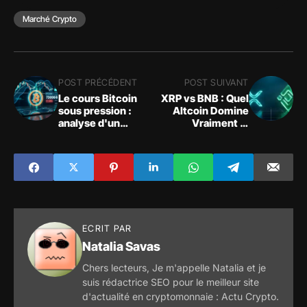
Marché Crypto
POST PRÉCÉDENT
POST SUIVANT
Le cours Bitcoin
XRP vs BNB : Quel
sous pression :
Altcoin Domine
analyse d'un
Vraiment le
support critique
Marché Après la
face à un marché
Correction ?
crypto hésitant
ECRIT PAR
Natalia Savas
Chers lecteurs, Je m'appelle Natalia et je
suis rédactrice SEO pour le meilleur site
d'actualité en cryptomonnaie : Actu Crypto.