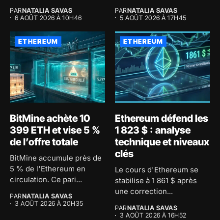
PAR
NATALIA SAVAS
PAR
NATALIA SAVAS
6 AOÛT 2026 À 10H46
5 AOÛT 2026 À 17H45
ETHEREUM
ETHEREUM
BitMine achète 10
Ethereum défend les
399 ETH et vise 5 %
1 823 $ : analyse
de l’offre totale
technique et niveaux
clés
BitMine accumule près de
5 % de l'Ethereum en
Le cours d'Ethereum se
circulation. Ce pari...
stabilise à 1 861 $ après
une correction...
PAR
NATALIA SAVAS
3 AOÛT 2026 À 20H35
PAR
NATALIA SAVAS
3 AOÛT 2026 À 16H52