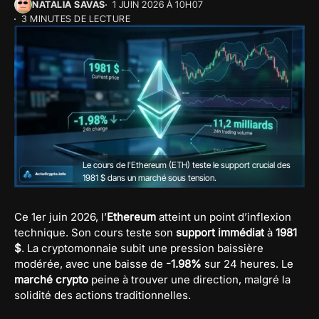
NATALIA SAVAS
1 JUIN 2026 À 10H07
3 MINUTES DE LECTURE
Le cours de l'Ethereum (ETH) teste le support crucial des
1981 $ dans un marché sous tension.
Ce 1er juin 2026, l’
Ethereum
atteint un point d’inflexion
technique. Son cours teste son
support immédiat
à
1981
$
. La cryptomonnaie subit une pression baissière
modérée, avec une baisse de
-1.98%
sur 24 heures. Le
marché crypto
peine à trouver une direction, malgré la
solidité des actions traditionnelles.