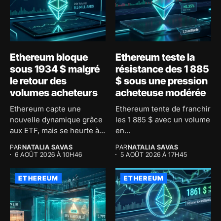
Ethereum bloque
Ethereum teste la
sous 1934 $ malgré
résistance des 1 885
le retour des
$ sous une pression
volumes acheteurs
acheteuse modérée
Ethereum capte une
Ethereum tente de franchir
nouvelle dynamique grâce
les 1 885 $ avec un volume
aux ETF, mais se heurte à...
en...
PAR
NATALIA SAVAS
PAR
NATALIA SAVAS
6 AOÛT 2026 À 10H46
5 AOÛT 2026 À 17H45
ETHEREUM
ETHEREUM