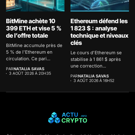
BitMine achète 10
Ethereum défend les
399 ETH et vise 5 %
1 823 $ : analyse
de l’offre totale
technique et niveaux
clés
BitMine accumule près de
5 % de l'Ethereum en
Le cours d'Ethereum se
circulation. Ce pari...
stabilise à 1 861 $ après
une correction...
PAR
NATALIA SAVAS
3 AOÛT 2026 À 20H35
PAR
NATALIA SAVAS
3 AOÛT 2026 À 16H52